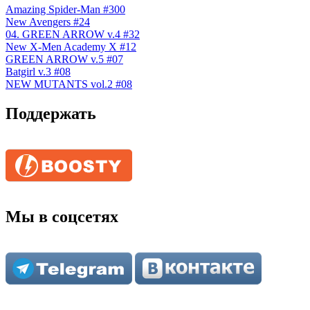
Amazing Spider-Man #300
New Avengers #24
04. GREEN ARROW v.4 #32
New X-Men Academy X #12
GREEN ARROW v.5 #07
Batgirl v.3 #08
NEW MUTANTS vol.2 #08
Поддержать
Мы в соцсетях