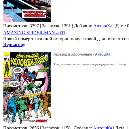
Просмотров: 3297
| Загрузок: 1291
| Добавил:
АнтошКа
| Дата:
AMAZING SPIDER-MAN #091
Новый номер трагичной истории полувековой давности, отголо
Черкасову
.
Перевод и оформление -
АнтошКа
"Смерть капитана Стейси перевернула мир Питера Па
Просмотров: 2856
| Загрузок: 1158
| Добавил:
АнтошКа
| Дата:
1