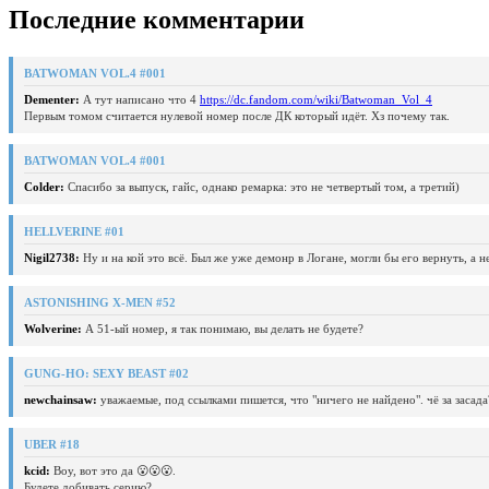
Последние комментарии
BATWOMAN VOL.4 #001
Dementer:
А тут написано что 4
https://dc.fandom.com/wiki/Batwoman_Vol_4
Первым томом считается нулевой номер после ДК который идёт. Хз почему так.
BATWOMAN VOL.4 #001
Colder:
Спасибо за выпуск, гайс, однако ремарка: это не четвертый том, а третий)
HELLVERINE #01
Nigil2738:
Ну и на кой это всё. Был же уже демонр в Логане, могли бы его вернуть, а 
ASTONISHING X-MEN #52
Wolverine:
А 51-ый номер, я так понимаю, вы делать не будете?
GUNG-HO: SEXY BEAST #02
newchainsaw:
уважаемые, под ссылками пишется, что "ничего не найдено". чё за засада
UBER #18
kcid:
Воу, вот это да 😮😮😮.
Будете добивать серию?