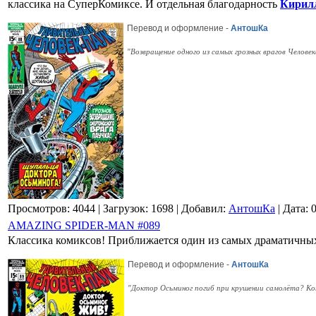
классика на СуперКомиксе. И отдельная благодарность
Кирилл
Перевод и оформление -
АнтошКа
"Возвращение одного из самых грозных врагов Челов
Просмотров: 4044
| Загрузок: 1698
| Добавил:
АнтошКа
| Дата:
AMAZING SPIDER-MAN #089
Классика комиксов! Приближается один из самых драматичны
Перевод и оформление -
АнтошКа
"Доктор Осьминог погиб при крушении самолёта? Кон