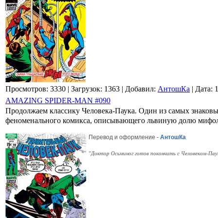
Просмотров: 3330
| Загрузок: 1363
| Добавил:
АнтошКа
| Дата:
AMAZING SPIDER-MAN #090
Продолжаем классику Человека-Паука. Один из самых знаковы
феноменального комикса, описывающего львиную долю мифол
Перевод и оформление -
АнтошКа
"Доктор Осьминог готов покончить с Человеком-Паук