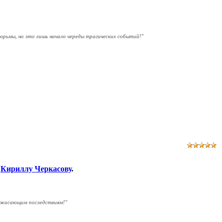
юрьмы, но это лишь начало череды трагических событий!
"
ь
Кириллу Черкасову
.
к ужасающим последствиям!
"