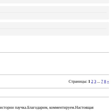
Страницы
:
1
2
3
...
7
8
»
 истории паучка.Благодарим, комментируем.Настоящая