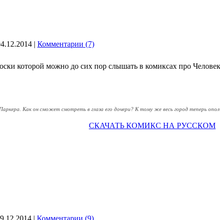
04.12.2014
|
Комментарии (7)
ски которой можно до сих пор слышать в комиксах про Человека
ркера. Как он сможет смотреть в глаза его дочери? К тому же весь город теперь ополч
СКАЧАТЬ КОМИКС НА РУССКОМ
9.12.2014
|
Комментарии (9)