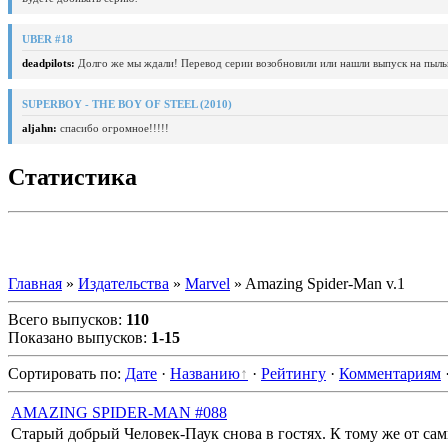
UBER #18
deadpilots:
Долго же мы ждали! Перевод серии возобновили или нашли выпуск на пыль
SUPERBOY - THE BOY OF STEEL (2010)
aljahn:
спасибо огромное!!!!!
Статистика
Главная
»
Издательства
»
Marvel
» Amazing Spider-Man v.1
Всего выпусков
:
110
Показано выпусков
:
1-15
Сортировать по
:
Дате
·
Названию
·
Рейтингу
·
Комментариям
AMAZING SPIDER-MAN #088
Старый добрый Человек-Паук снова в гостях. К тому же от с