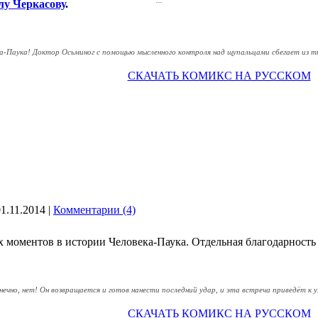
...
...
...
...
...
...
...
...
...
...
...
у Черкасову
.
ека-Паука! Доктор Осьминог с помощью мысленного контроля над щупальцами сбегает из т
СКАЧАТЬ КОМИКС НА РУССКОМ
01.11.2014
|
Комментарии (4)
х моментов в истории
Человека-Паука
. Отдельная благодарност
ечно, нет! Он возвращается и готов нанести последний удар, и эта встреча приведёт 
СКАЧАТЬ КОМИКС НА РУССКОМ