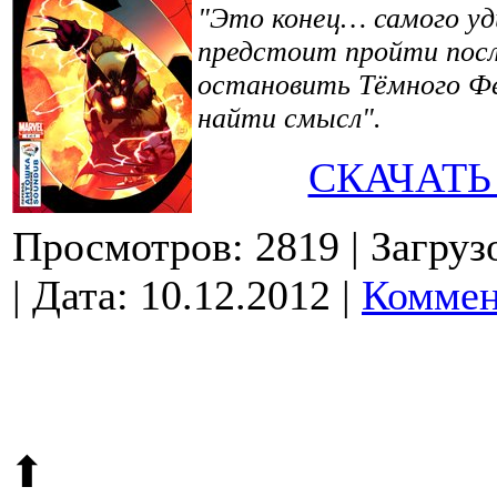
"Это конец… самого уди
предстоит пройти посл
остановить Тёмного Фе
найти смысл".
СКАЧАТЬ
Просмотров: 2819
| Загруз
| Дата:
10.12.2012
|
Коммен
© 2009-2026.
Этот сайт защищен reCAPTCHA и Google.
Поли
⬆