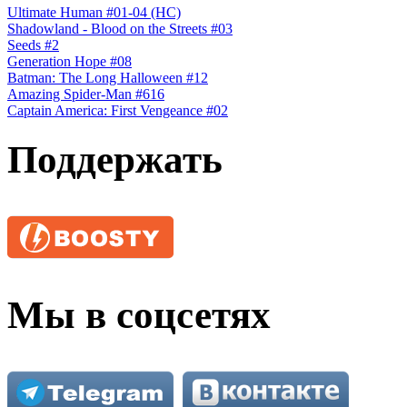
Ultimate Human #01-04 (HC)
Shadowland - Blood on the Streets #03
Seeds #2
Generation Hope #08
Batman: The Long Halloween #12
Amazing Spider-Man #616
Сaptain America: First Vengeance #02
Поддержать
Мы в соцсетях