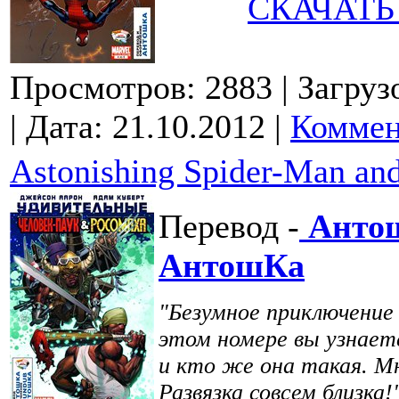
СКАЧАТЬ
Просмотров: 2883
| Загруз
| Дата:
21.10.2012
|
Коммен
Astonishing Spider-Man an
Перевод -
Анто
АнтошКа
"Безумное приключение
этом номере вы узнает
и кто же она такая. Мн
Развязка совсем близка!