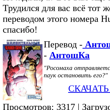
Трудился для вас всё тот 
переводом этого номера Hu
спасибо!
Перевод -
Анто
-
АнтошКа
"Росомаха отправляетс
паук остановить его?"
СКАЧАТЬ
Просмотров: 3317
| Загруз