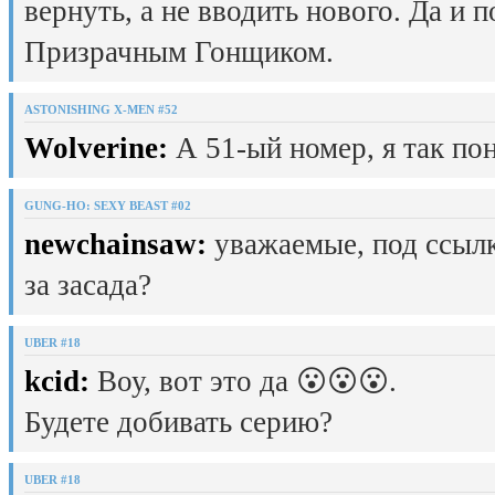
вернуть, а не вводить нового. Да и 
Призрачным Гонщиком.
ASTONISHING X-MEN #52
Wolverine:
А 51-ый номер, я так пон
GUNG-HO: SEXY BEAST #02
newchainsaw:
уважаемые, под ссылк
за засада?
UBER #18
kcid:
Воу, вот это да 😮😮😮.
Будете добивать серию?
UBER #18