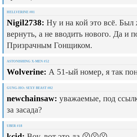
HELLVERINE #01
Nigil2738:
Ну и на кой это всё. Был
вернуть, а не вводить нового. Да и 
Призрачным Гонщиком.
ASTONISHING X-MEN #52
Wolverine:
А 51-ый номер, я так пон
GUNG-HO: SEXY BEAST #02
newchainsaw:
уважаемые, под ссылк
за засада?
UBER #18
kcid:
Воу, вот это да 😮😮😮.