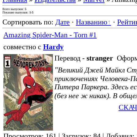
Всего выпусков
:
5
Показано выпусков
:
1-5
Сортировать по
:
Дате
·
Названию
·
Рейти
Amazing Spider-Man - Torn #1
совместно с
Hardy
Перевод -
stranger
Оформ
"
Великий Джей Майкл Ст
приключениях Человека-П
Питера Паркера. Здесь е
(без нее ж никак). В обще
СКАЧ
Просмотров: 161
| Загрузок: 84
| Добавил: