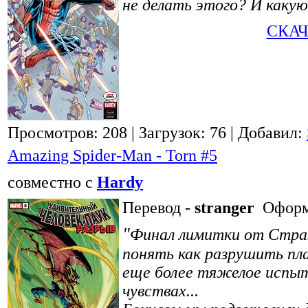
не делать этого? И какую
СКАЧ
Просмотров: 208
| Загрузок: 76
| Добавил:
Amazing Spider-Man - Torn #5
совместно с
Hardy
Перевод -
stranger
Оформ
"
Финал лимитки от Стра
понять как разрушить пл
еще более тяжелое испыт
чувствах...