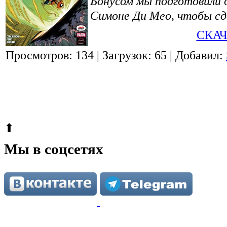
Бонусом мы подготовили 
Симоне Ди Мео, чтобы сд
СКАЧ
Просмотров: 134
| Загрузок: 65
| Добавил:
© 2009-2026.
Этот сайт защищен reCAPTCHA и Google.
Поли
⬆
Мы в соцсетях