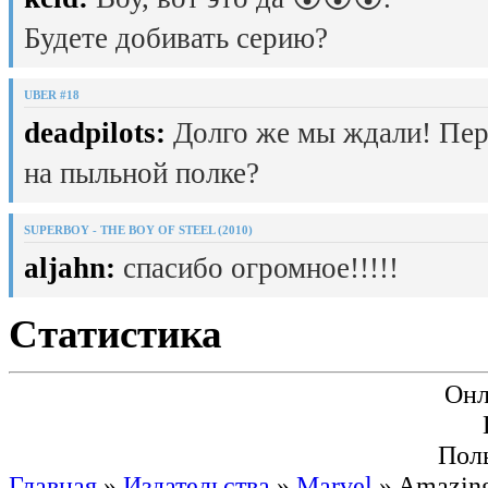
Будете добивать серию?
UBER #18
deadpilots:
Долго же мы ждали! Пер
на пыльной полке?
SUPERBOY - THE BOY OF STEEL (2010)
aljahn:
спасибо огромное!!!!!
Статистика
Онл
Пол
Главная
»
Издательства
»
Marvel
» Amazing