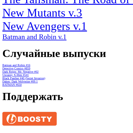
New Mutants v.3
New Avengers v.1
Batman and Robin v.1
Случайные выпуски
Batman and Robin #16
Detective Comics #859
Dark Reign: Mr. Negative #02
Uncanny X-Men #541
Black Panther #40 (Secret Invasion)
Daken: Dark Wolverine #09.1
BATMAN #650
Поддержать