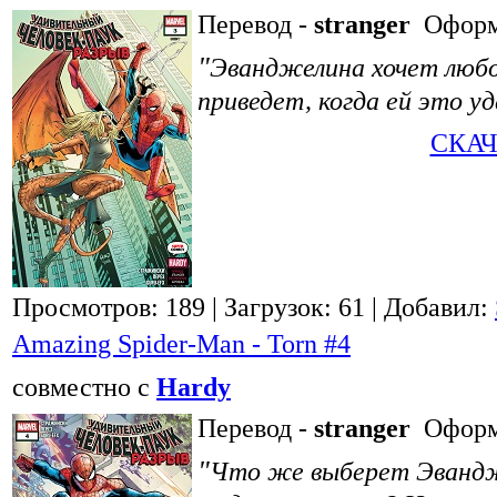
Перевод -
stranger
Оформ
"
Эванджелина хочет любой
приведет, когда ей это у
СКАЧ
Просмотров: 189
| Загрузок: 61
| Добавил:
Amazing Spider-Man - Torn #4
совместно с
Hardy
Перевод -
stranger
Оформ
"
Что же выберет Эвандже