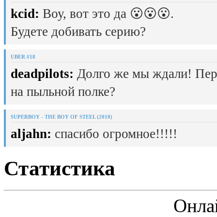
kcid:
Воу, вот это да 😮😮😮.
Будете добивать серию?
UBER #18
deadpilots:
Долго же мы ждали! Пер
на пыльной полке?
SUPERBOY - THE BOY OF STEEL (2010)
aljahn:
спасибо огромное!!!!!
Статистика
Онла