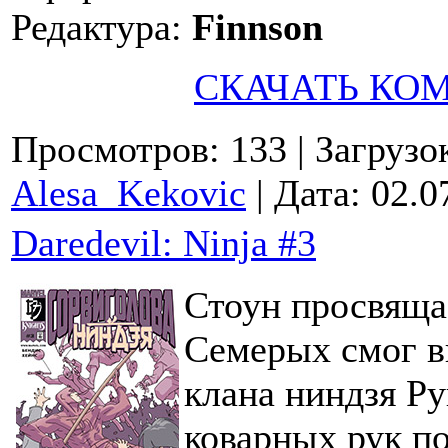
Редактура:
Finnson
СКАЧАТЬ КО
Просмотров: 133
| Загрузо
Alesa_Kekovic
| Дата:
02.0
Daredevil: Ninja #3
Стоун просвяща
Семерых смог в
клана ниндзя Ру
коварных рук по