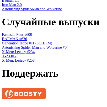
Batman v.1
Iron Man 2.0
Astonishing Spider-Man and Wolverine
Случайные выпуски
Fantastic Four #609
BATMAN #636
Generation Hope #11 (SCHISM)
Astonishing Spider-Man and Wolverine #04
X-Men: Legacy #234
X-23 #12
X-Men: Legacy #258
Поддержать