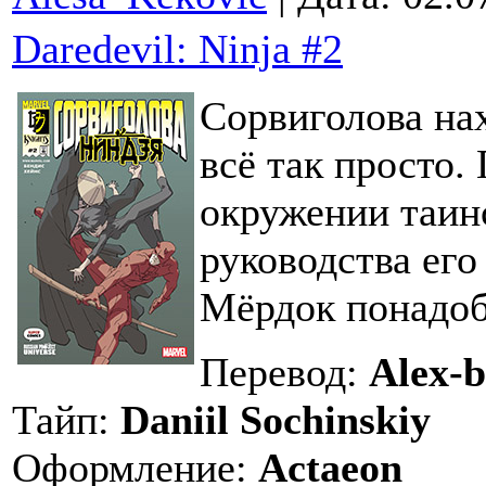
Daredevil: Ninja #2
Сорвиголова нах
всё так просто.
окружении таин
руководства его
Мёрдок понадоб
Перевод:
Alex-b
Тайп:
Daniil Sochinskiy
Оформление:
Actaeon