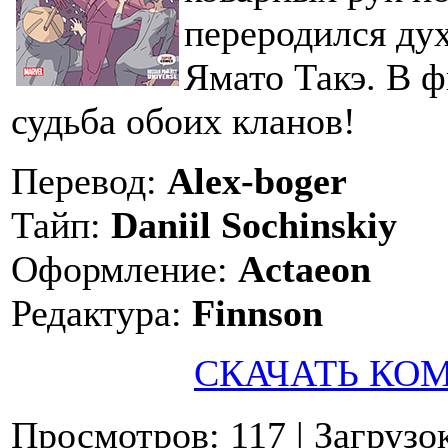
переродился дух
Ямато Такэ. В 
судьба обоих кланов!
Перевод:
Alex-boger
Тайп:
Daniil Sochinskiy
Оформление:
Actaeon
Редактура:
Finnson
СКАЧАТЬ КО
Просмотров: 117
| Загрузо