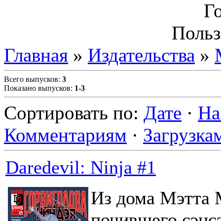
Г
Польз
Главная
»
Издательства
»
Всего выпусков
:
3
Показано выпусков
:
1-3
Сортировать по
:
Дате
·
На
Комментариям
·
Загрузка
Daredevil: Ninja #1
Из дома Мэтта 
почившего сэнсэ