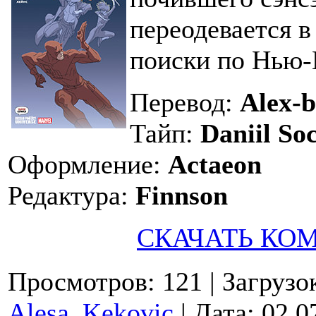
переодевается в
поиски по Нью-
Перевод:
Alex-b
Тайп:
Daniil So
Оформление:
Actaeon
Редактура:
Finnson
СКАЧАТЬ КО
Просмотров: 121
| Загрузо
Alesa_Kekovic
| Дата:
02.0