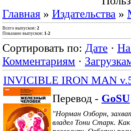
Польз
Главная
»
Издательства
»
Всего выпусков
:
2
Показано выпусков
:
1-2
Сортировать по
:
Дате
·
На
Комментариям
·
Загрузка
INVICIBLE IRON MAN v.5
Перевод -
GoSU
"Норман Озборн, захва
владел Тони Старк. Ка