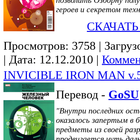
позволить Озборну полу
героев и секретом техн
СКАЧАТЬ
Просмотров: 3758
| Загруз
| Дата:
12.12.2010
|
Коммен
INVICIBLE IRON MAN v.5
Перевод -
GoSU
"Внутри последних ост
оказалось запертым в 
предметы из своей раз
продвигается чуть даль