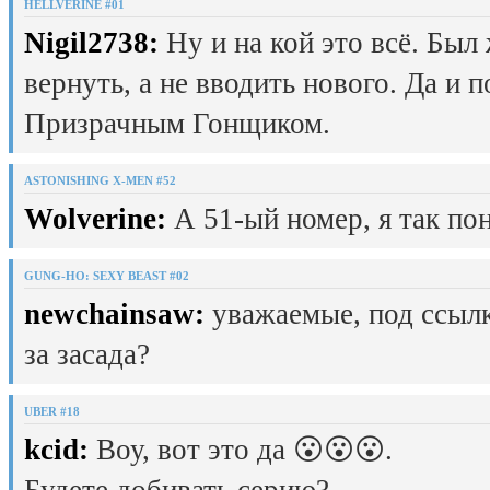
HELLVERINE #01
Nigil2738:
Ну и на кой это всё. Был
вернуть, а не вводить нового. Да и 
Призрачным Гонщиком.
ASTONISHING X-MEN #52
Wolverine:
А 51-ый номер, я так пон
GUNG-HO: SEXY BEAST #02
newchainsaw:
уважаемые, под ссылк
за засада?
UBER #18
kcid:
Воу, вот это да 😮😮😮.
Будете добивать серию?