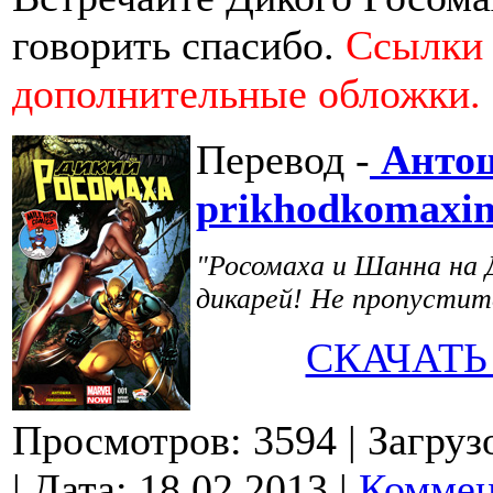
говорить спасибо.
Ccылки 
дополнительные обложки.
Перевод -
Анто
prikhodkomaxi
"Росомаха и Шанна на 
дикарей! Не пропустит
СКАЧАТЬ
Просмотров: 3594
| Загруз
| Дата:
18.02.2013
|
Коммен