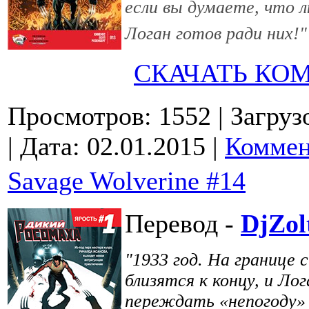
если вы думаете, что
Логан готов ради них!"
СКАЧАТЬ КО
Просмотров: 1552
| Загруз
| Дата:
02.01.2015
|
Коммен
Savage Wolverine #14
Перевод -
DjZol
"1933 год. На границе 
близятся к концу, и Л
переждать «непогоду» у