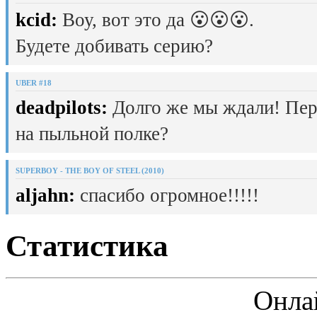
kcid:
Воу, вот это да 😮😮😮.
Будете добивать серию?
UBER #18
deadpilots:
Долго же мы ждали! Пер
на пыльной полке?
SUPERBOY - THE BOY OF STEEL (2010)
aljahn:
спасибо огромное!!!!!
Статистика
Онла