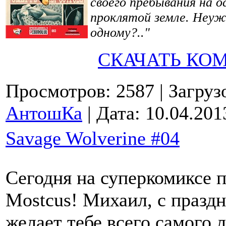
своего пребывания на о
проклятой земле. Неуж
одному?.."
СКАЧАТЬ КО
Просмотров: 2587
| Загруз
АнтошКа
| Дата:
10.04.201
Savage Wolverine #04
Сегодня на суперкомиксе 
Mostcus! Михаил, с праздн
желает тебе всего самого 