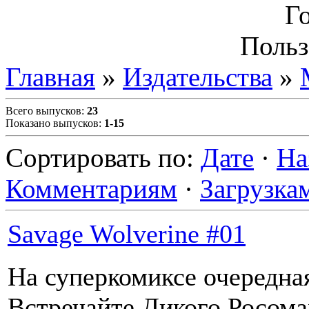
Г
Польз
Главная
»
Издательства
»
Всего выпусков
:
23
Показано выпусков
:
1-15
Сортировать по
:
Дате
·
На
Комментариям
·
Загрузка
Savage Wolverine #01
На суперкомиксе очередна
Встречайте Дикого Росома