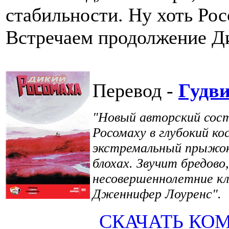
стабильности. Ну хоть Рос
Встречаем продолжение Ди
Перевод -
Гудв
"Новый авторский сост
Росомаху в глубокий ко
экстремальный прыжок 
блохах. Звучит бредово
несовершеннолетние кл
Дженнифер Лоуренс".
СКАЧАТЬ КО