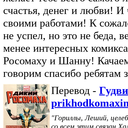
счастья, денег и любви! И
своими работами! К сожал
не успел, но это не беда, в
менее интересных комикса
Росомаху и Шанну! Качаем
говорим спасибо ребятам з
Перевод -
Гудв
prikhodkomaxi
"Гориллы, Леший, целеб
со всем этим связан Ха