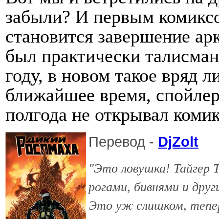
забыли? И первым комиксо
становится завершение ар
был практически талисма
году, в новом такое вряд л
ближайшее время, спойлер
полгода не открывал коми
Перевод -
DjZolt
"Это ловушка! Тайгер 
рогами, бивнями и дру
Это уж слишком, тепер