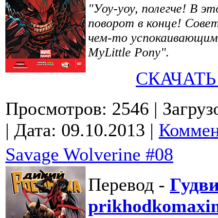
"Уоу-уоу, полегче! В э
поворот в конце! Сове
чем-то успокаивающим: 
MyLittle Pony".
СКАЧАТЬ
Просмотров: 2546
| Загруз
| Дата:
09.10.2013
|
Коммен
Savage Wolverine #08
Перевод -
Гудв
prikhodkomaxi