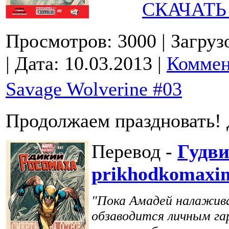
СКАЧАТЬ
Просмотров: 3000
| Загруз
| Дата:
10.03.2013
|
Коммен
Savage Wolverine #03
Продолжаем праздновать! 
Перевод -
Гудв
prikhodkomaxi
"Пока Амадей налажива
обзаводится личным га