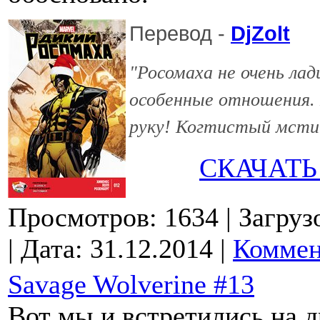
Перевод -
DjZolt
"Росомаха не очень ла
особенные отношения. 
руку! Когтистый мсти
СКАЧАТЬ
Просмотров: 1634
| Загруз
| Дата:
31.12.2014
|
Коммен
Savage Wolverine #13
Вот мы и встретились на д