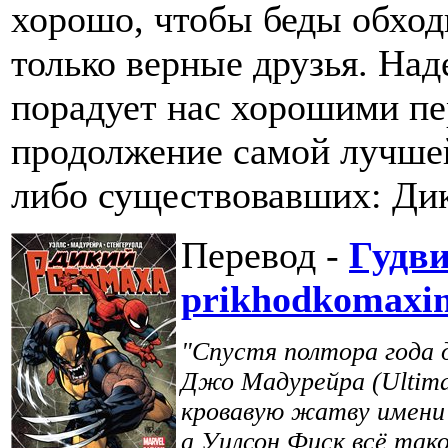
хорошо, чтобы беды обход
только верные друзья. Над
порадует нас хорошими п
продолжение самой лучшей
либо существовавших: Ди
Перевод -
Гудв
prikhodkomaxi
"Спустя полтора года д
Джо Мадурейра (Ultim
кровавую жатву имени 
а Уилсон Фиск всё та