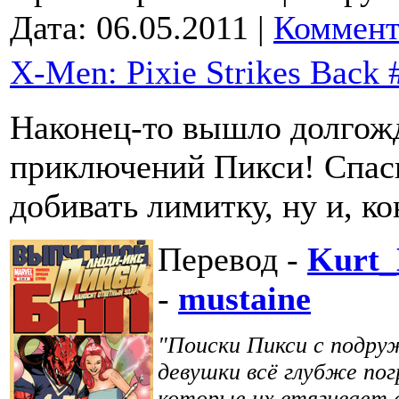
Дата:
06.05.2011
|
Коммент
X-Men: Pixie Strikes Back 
Наконец-то вышло долгож
приключений Пикси! Спасиб
добивать лимитку, ну и, ко
Перевод -
Kurt_
-
mustaine
"Поиски Пикси с подру
девушки всё глубже по
которые их втягивает 