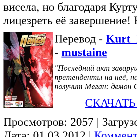
висела, но благодаря Кур
лицезреть её завершение! 
Перевод -
Kurt_
-
mustaine
"Последний акт заваруш
претенденты на неё, н
получит Меган: демон 
СКАЧАТЬ
Просмотров: 2057
| Загруз
Дата:
01.03.2012
|
Коммент