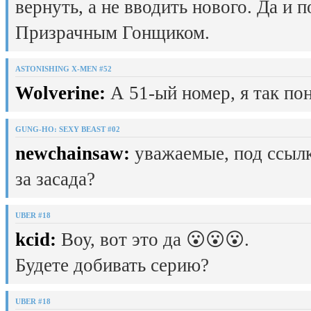
вернуть, а не вводить нового. Да и 
Призрачным Гонщиком.
ASTONISHING X-MEN #52
Wolverine:
А 51-ый номер, я так пон
GUNG-HO: SEXY BEAST #02
newchainsaw:
уважаемые, под ссылк
за засада?
UBER #18
kcid:
Воу, вот это да 😮😮😮.
Будете добивать серию?
UBER #18