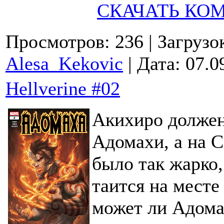
СКАЧАТЬ КО
Просмотров: 236
| Загрузо
Alesa_Kekovic
| Дата:
07.0
Hellverine #02
Акихиро должен
Адомахи, а на 
было так жарко,
таится на мест
может ли Адома