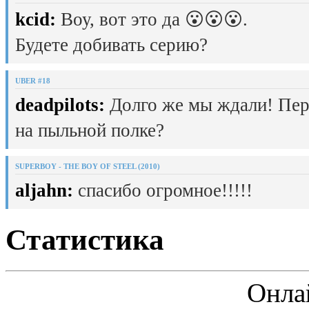
kcid:
Воу, вот это да 😮😮😮.
Будете добивать серию?
UBER #18
deadpilots:
Долго же мы ждали! Пер
на пыльной полке?
SUPERBOY - THE BOY OF STEEL (2010)
aljahn:
спасибо огромное!!!!!
Статистика
Онла