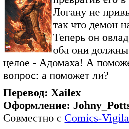
Логану не привы
так что демон н
Теперь он овла
оба они должны
целое - Адомаха! А помож
вопрос: а поможет ли?
Перевод: Xailex
Оформление: Johny_Potts,
Совместно с
Comics-Vigila