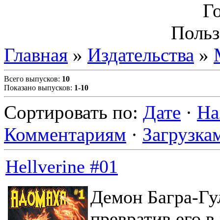
Г
Польз
Главная
»
Издательства
»
Всего выпусков
:
10
Показано выпусков
:
1-10
Сортировать по
:
Дате
·
На
Комментариям
·
Загрузка
Hellverine #01
Демон Багра-Гул
превратив его в