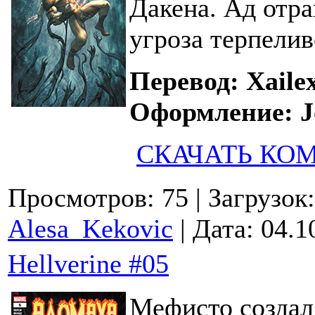
Дакена. Ад отра
угроза терпели
Перевод: Xaile
Оформление: J
СКАЧАТЬ КО
Просмотров: 75
| Загрузок
Alesa_Kekovic
| Дата:
04.1
Hellverine #05
Мефисто создал 