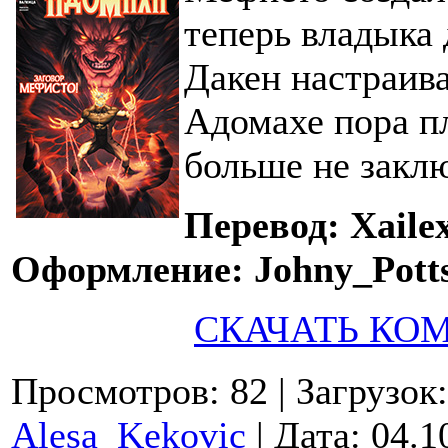
теперь владыка 
Дакен настраив
Адомахе пора пл
больше не заклю
Перевод: Xaile
Оформление: Johny_Potts,
СКАЧАТЬ КО
Просмотров: 82
| Загрузок
Alesa_Kekovic
| Дата:
04.1