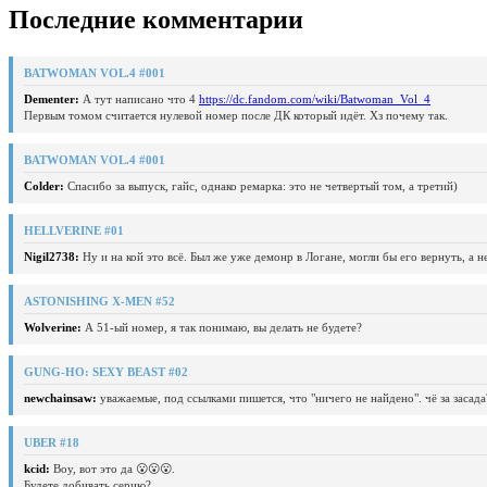
Последние комментарии
BATWOMAN VOL.4 #001
Dementer:
А тут написано что 4
https://dc.fandom.com/wiki/Batwoman_Vol_4
Первым томом считается нулевой номер после ДК который идёт. Хз почему так.
BATWOMAN VOL.4 #001
Colder:
Спасибо за выпуск, гайс, однако ремарка: это не четвертый том, а третий)
HELLVERINE #01
Nigil2738:
Ну и на кой это всё. Был же уже демонр в Логане, могли бы его вернуть, а 
ASTONISHING X-MEN #52
Wolverine:
А 51-ый номер, я так понимаю, вы делать не будете?
GUNG-HO: SEXY BEAST #02
newchainsaw:
уважаемые, под ссылками пишется, что "ничего не найдено". чё за засада
UBER #18
kcid:
Воу, вот это да 😮😮😮.
Будете добивать серию?