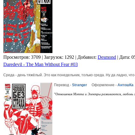
Просмотров: 3709
| Загрузок: 1292
| Добавил:
Desmond
| Дата:
0
Daredevil - The Man Without Fear #03
Среда - день тяжёлый. Это как понедельник, только среда. Ну да ладно, чт
Перевод -
Stranger
Оформление -
АнтошКа
"Отношения Мэтта и Электры развиваются, любовь за