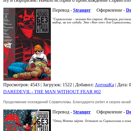
Ну и сюрпризик! Начало истории о происхождении Сорвиголов
Перевод -
Stranger
Оформление -
D
"Сорвиголова – человек без страха. История, расска
выбор, на его судьбу. Это «Year one» для Сорвиголов
Просмотров: 4543
| Загрузок: 1522
| Добавил:
АнтошКа
| Дата:
DAREDEVIL - THE MAN WITHOUT FEAR #02
Продолжение похождений Сорвиголовы. Благодарите ребят и скорее качайт
Перевод -
Stranger
Оформление -
D
"Отец Мэтта мёртв. Оставит ли Сорвиголова в поко