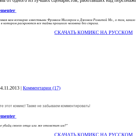
ы от одного из лучших сценаристов, работавших над персонаж
ementer
занная нам всемирно известными Фрэнком Миллером и Джоном Ромитой Мл., о том, каким 
ы, в котором раскроются все тайны прошлого человека без страха.
СКАЧАТЬ КОМИКС НА РУССКОМ
04.11.2013
|
Комментарии (17)
е этот комикс! Также не забываем комментировать!
ementer
е убийц своего отца или же отомстит им?"
СКАЧАТЬ КОМИКС НА РУССКОМ