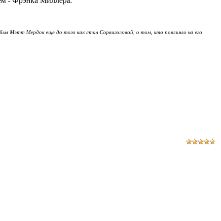
ем - Фрэнка Миллера.
был Мэтт Мердок еще до того как стал Сорвиголовой, о том, что повлияло на его