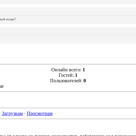
ной полке?
Онлайн всего:
1
Гостей:
1
Пользователей:
0
...
...
...
...
...
...
...
...
...
...
...
ar
·
Загрузкам
·
Просмотрам