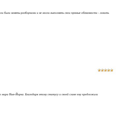
и были заняты разборками и не могли выполнять свои прямые обязанности - ловить
го мира Нью-Йорка. Благодаря этому статусу и своей славе ему предложили