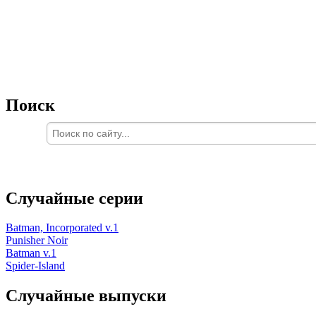
Поиск
Случайные серии
Batman, Incorporated v.1
Punisher Noir
Batman v.1
Spider-Island
Случайные выпуски