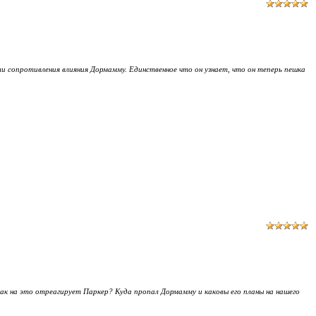
и сопротивления влияния Дормамму. Единственное что он узнает, что он теперь пешка
как на это отреагирует Паркер? Куда пропал Дормамму и каковы его планы на нашего