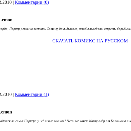
2.2010
|
Комментарии (0)
Lemon
лорда, Паркер решил навестить Сатану, дочь дьявола, чтобы выведать секреты борьбы ил
СКАЧАТЬ КОМИКС НА РУССКОМ
2.2010
|
Комментарии (1)
Lemon
ходятся ли семья Паркера у неё в заложниках? Чего же хочет Контролёр от Капюшона и 