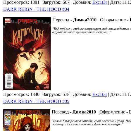
Просмотров: 1881
| Загрузок: 667
| Добавил:
Exc1t3r
| Дата:
11.1
DARK REIGN - THE HOOD #04
Перевод -
Димка2010
Оформление -
"Всё глубже и глубже погружаясь под опеку тёмного 
в руках тайного культа этого демона..."
Просмотров: 1840
| Загрузок: 578
| Добавил:
Exc1t3r
| Дата:
11.1
DARK REIGN - THE HOOD #05
Перевод -
Димка2010
Оформление -
"Белый Клык решила нанести свой последний удар. На
любимца? Все эти ответы в финальном номере."