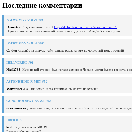
Последние комментарии
BATWOMAN VOL.4 #001
Dementer:
А тут написано что 4
https://dc.fandom.com/wiki/Batwoman_Vol_4
Первым томом считается нулевой номер после ДК который идёт. Хз почему так.
BATWOMAN VOL.4 #001
Colder:
Спасибо за выпуск, гайс, однако ремарка: это не четвертый том, а третий)
HELLVERINE #01
Nigil2738:
Ну и на кой это всё. Был же уже демонр в Логане, могли бы его вернуть, а 
ASTONISHING X-MEN #52
Wolverine:
А 51-ый номер, я так понимаю, вы делать не будете?
GUNG-HO: SEXY BEAST #02
newchainsaw:
уважаемые, под ссылками пишется, что "ничего не найдено". чё за засада
UBER #18
kcid:
Воу, вот это да 😮😮😮.
Будете добивать серию?