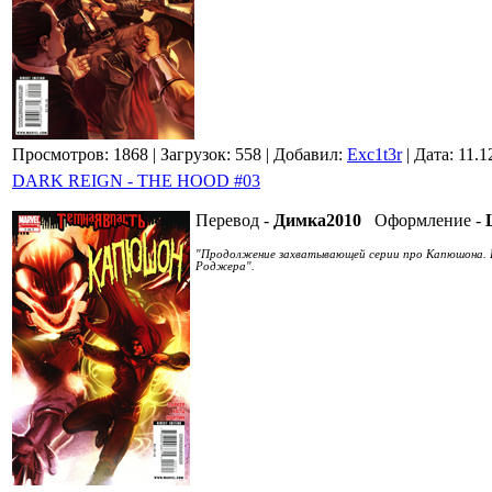
Просмотров: 1868
| Загрузок: 558
| Добавил:
Exc1t3r
| Дата:
11.1
DARK REIGN - THE HOOD #03
Перевод -
Димка2010
Оформление -
"Продолжение захватывающей серии про Капюшона. В 
Роджера".