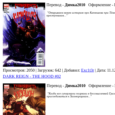
Перевод -
Димка2010
Оформление -
"Открываем новую историю про Капюшона при Тёмном
преступников..."
Просмотров: 2050
| Загрузок: 642
| Добавил:
Exc1t3r
| Дата:
11.1
DARK REIGN - THE HOOD #02
Перевод -
Димка2010
Оформление -
"Когда все супергерои погрязли в бессмысленной Гр
присоединиться к Заговорщикам..."