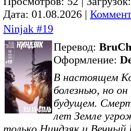
Просмотров: 52
| Загрузок
Дата:
01.08.2026
|
Коммент
Ninjak #19
Перевод:
BruCh
Оформление:
D
В настоящем Ко
болезнью, но он
будущем. Смерт
лет Земле угро
только Ниндзяк и Вечный