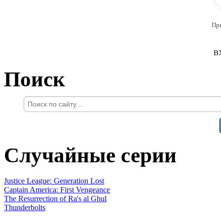
Пр
В
Поиск
Случайные серии
Justice League: Generation Lost
Captain America: First Vengeance
The Resurrection of Ra's al Ghul
Thunderbolts