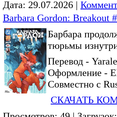
Дата:
29.07.2026
|
Коммент
Barbara Gordon: Breakout 
Барбара продол
тюрьмы изнутри,
Перевод - Yaral
Оформление - E
Совместно с Rus
СКАЧАТЬ КО
Просмотров: 49
| Загрузок