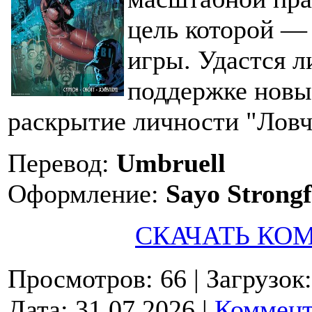
цель которой — 
игры. Удастся л
поддержке новы
раскрытие личности "Ловч
Перевод:
Umbruell
Оформление:
Sayo Strong
СКАЧАТЬ КО
Просмотров: 66
| Загрузок
Дата:
31.07.2026
|
Коммент