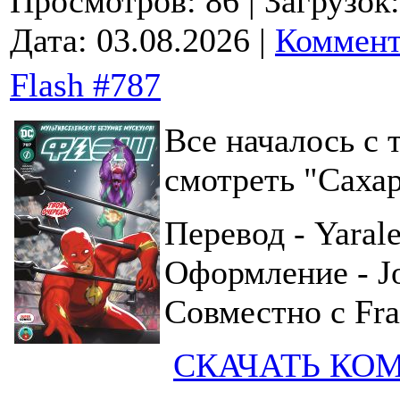
Просмотров: 86
| Загрузок
Дата:
03.08.2026
|
Коммент
Flash #787
Все началось с 
смотреть "Саха
Перевод - Yaral
Оформление - J
Совместно с Fr
СКАЧАТЬ КО