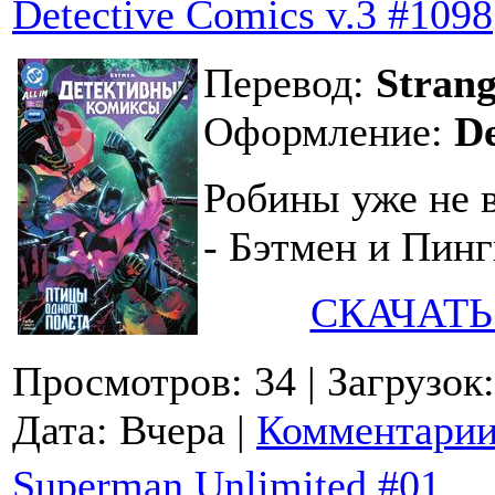
Detective Comics v.3 #1098
Перевод:
Strang
Оформление:
D
Робины уже не в
- Бэтмен и Пинг
СКАЧАТЬ
Просмотров: 34
| Загрузок
Дата:
Вчера
|
Комментарии
Superman Unlimited #01