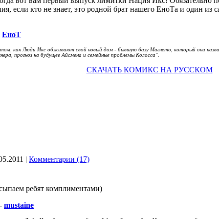
Тогда вот вам первый выпуск лимитки Нация Икс! Обязательно по
ия, если кто не знает, это родной брат нашего ЕноТа и один из
-
ЕноТ
 том, как Люди Икс обживают свой новый дом - бывшую базу Магнето, который они назв
ера, прогноз на будущее Айсмена и семейные проблемы Колосса".
СКАЧАТЬ КОМИКС НА РУССКОМ
05.2011
|
Комментарии (17)
асыпаем ребят комплиментами)
-
mustaine