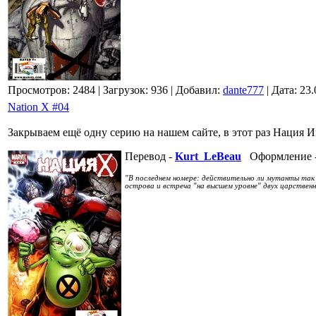
Просмотров: 2484
| Загрузок: 936
| Добавил:
dante777
| Дата:
23.
Nation X #04
Закрываем ещё одну серию на нашем сайте, в этот раз Нация И
Перевод -
Kurt_LeBeau
Оформление 
"В последнем номере: действительно ли мутанты так
острова и встреча "на высшем уровне" двух царствен