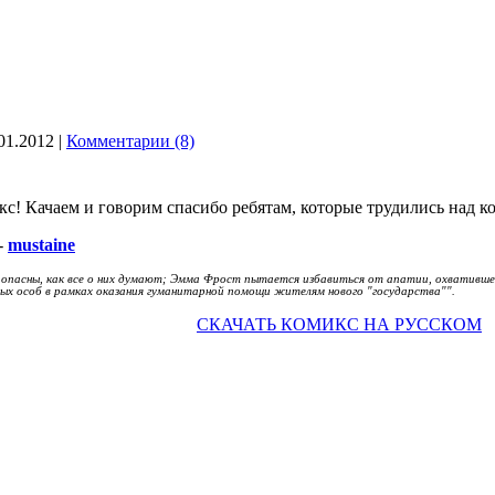
01.2012
|
Комментарии (8)
кс! Качаем и говорим спасибо ребятам, которые трудились над к
-
mustaine
 опасны, как все о них думают; Эмма Фрост пытается избавиться от апатии, охватившей
ных особ в рамках оказания гуманитарной помощи жителям нового "государства"".
СКАЧАТЬ КОМИКС НА РУССКОМ