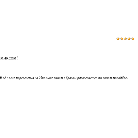
омиксом!
 её после переселения на Утопию; каким образом развлекается по ночам молодёжь