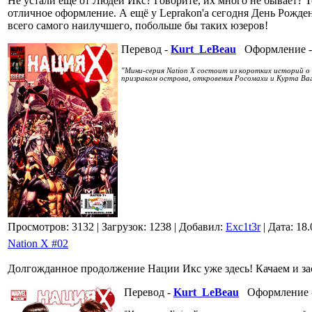
Не устали ещё от Людей Икс? Говорите, их много не бывает? 
отличное оформление. А ещё у Leprakon'а сегодня День Рожден
всего самого наилучшего, побольше бы таких юзеров!
Перевод -
Kurt_LeBeau
Оформление 
"Мини-серия Nation X состоит из коротких историй о
призраком острова, откровения Росомахи и Курта Вагн
Просмотров: 3132
| Загрузок: 1238
| Добавил:
Exc1t3r
| Дата:
18.
Nation X #02
Долгожданное продолжение Нации Икс уже здесь! Качаем и з
Перевод -
Kurt_LeBeau
Оформление 