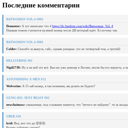
Последние комментарии
BATWOMAN VOL.4 #001
Dementer:
А тут написано что 4
https://dc.fandom.com/wiki/Batwoman_Vol_4
Первым томом считается нулевой номер после ДК который идёт. Хз почему так.
BATWOMAN VOL.4 #001
Colder:
Спасибо за выпуск, гайс, однако ремарка: это не четвертый том, а третий)
HELLVERINE #01
Nigil2738:
Ну и на кой это всё. Был же уже демонр в Логане, могли бы его вернуть, а 
ASTONISHING X-MEN #52
Wolverine:
А 51-ый номер, я так понимаю, вы делать не будете?
GUNG-HO: SEXY BEAST #02
newchainsaw:
уважаемые, под ссылками пишется, что "ничего не найдено". чё за засада
UBER #18
kcid:
Воу, вот это да 😮😮😮.
Будете добивать серию?