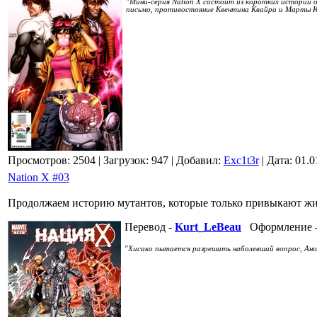
"Мини-серия Nation X состоит из коротких историй 
письмо, противостояние Квентина Квайра и Марты Ю
Просмотров: 2504
| Загрузок: 947
| Добавил:
Exc1t3r
| Дата:
01.0
Nation X #03
Продолжаем историю мутантов, которые только привыкают жи
Перевод -
Kurt_LeBeau
Оформление 
"Хисако пытается разрешить наболевший вопрос, Ано