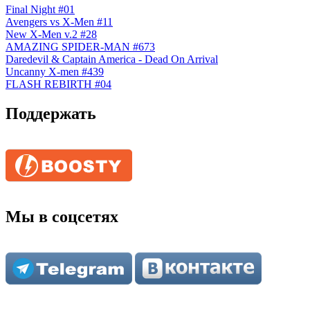
Final Night #01
Avengers vs X-Men #11
New X-Men v.2 #28
AMAZING SPIDER-MAN #673
Daredevil & Captain America - Dead On Arrival
Uncanny X-men #439
FLASH REBIRTH #04
Поддержать
Мы в соцсетях