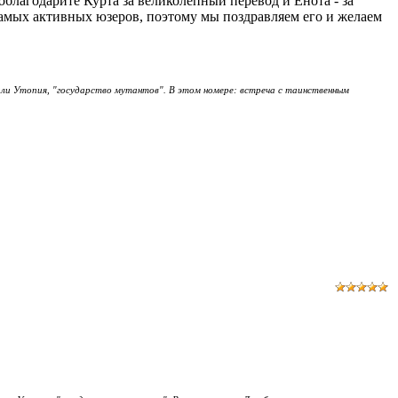
благодарите Курта за великолепный перевод и Енота - за
 самых активных юзеров, поэтому мы поздравляем его и желаем
али Утопия, "государство мутантов". В этом номере: встреча с таинственным