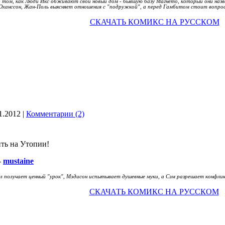
о том, как Люди Икс обживают свой новый дом - бывшую базу Магнето, который они наз
ханссон, Жан-Поль выясняет отношения с "подружкой", а перед Гамбитом стоит вопрос
СКАЧАТЬ КОМИКС НА РУССКОМ
1.2012
|
Комментарии (2)
ть на Утопии!
-
mustaine
л получает ценный "урок", Мэдисон испытывает душевные муки, а Сэм разрешает конфл
СКАЧАТЬ КОМИКС НА РУССКОМ