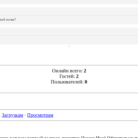
ной полке?
...
...
...
...
...
...
...
...
...
...
...
Онлайн всего:
2
Гостей:
2
Пользователей:
0
·
Загрузкам
·
Просмотрам