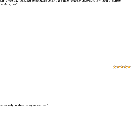
вали Утопия, "государство мутантов". В этом номере: Джубили скучает и пишет
 о доверии".
икт между людьми и мутантами".