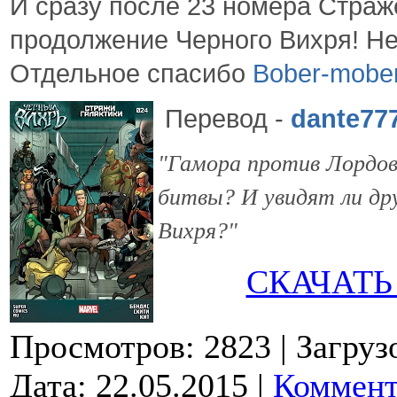
И сразу после 23 номера Страж
продолжение Черного Вихря! Не
Отдельное спасибо
Bober-mobe
Перевод
-
dante77
"Гамора против Лордов
битвы? И увидят ли др
Вихря?"
СКАЧАТЬ
Просмотров: 2823
| Загруз
Дата:
22.05.2015
|
Коммент