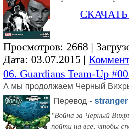
СКАЧАТЬ
Просмотров: 2668
| Загруз
Дата:
03.07.2015
|
Коммент
06. Guardians Team-Up #00
А мы продолжаем Черный Вихрь
Перевод
-
stranger
"Война за Черный Вихрь
пойти на все, чтобы сп