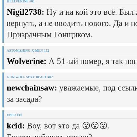
HELLVERINE #01
Nigil2738:
Ну и на кой это всё. Был
вернуть, а не вводить нового. Да и 
Призрачным Гонщиком.
ASTONISHING X-MEN #52
Wolverine:
А 51-ый номер, я так пон
GUNG-HO: SEXY BEAST #02
newchainsaw:
уважаемые, под ссылк
за засада?
UBER #18
kcid:
Воу, вот это да 😮😮😮.
Будете добивать серию?