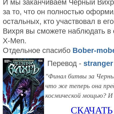
И мы заканчиваем Черный Вихрь
за то, что
он полностью оформил
остальных, кто участвовал в ег
Вихря вы сможете наблюдать в о
X-Men.
Отдельное спасибо
Bober-mob
Перевод
-
stranger
"Финал битвы за Черны
что же теперь она пре
космической мощью? И 
СКАЧАТЬ