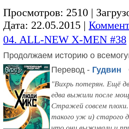
Просмотров: 2510
| Загруз
Дата:
22.05.2015
|
Коммент
04. ALL-NEW X-MEN #38
Продолжаем историю о всемогу
Перевод -
Гудвин
О
"Вихрь потерян. Ещё дв
едва выжили после мощ
Стражей совсем плохи
такого уж и) старого 
что они выживали и пр