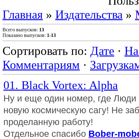
Польз
Главная
»
Издательства
»
Всего выпусков
:
13
Показано выпусков
:
1-13
Сортировать по
:
Дате
·
На
Комментариям
·
Загрузка
01. Black Vortex: Alpha
Ну и еще один номер, где Люди
новую космическую сагу! Не за
проделанную работу!
Отдельное спасибо
Bober-mob