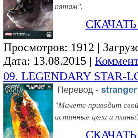
пятам".
СКАЧАТЬ
Просмотров: 1912
| Загруз
Дата:
13.08.2015
|
Коммент
09. LEGENDARY STAR-L
Перевод
-
stranger
"Мачете приводит свой 
истинные цели и планы
СКАЧАТЬ