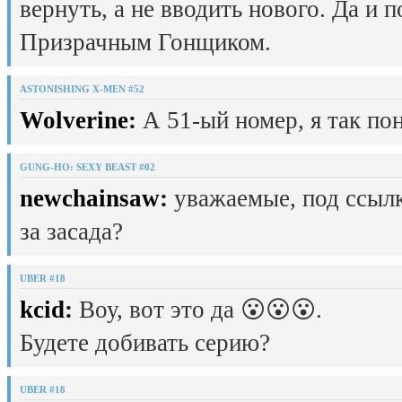
вернуть, а не вводить нового. Да и 
Призрачным Гонщиком.
ASTONISHING X-MEN #52
Wolverine:
А 51-ый номер, я так пон
GUNG-HO: SEXY BEAST #02
newchainsaw:
уважаемые, под ссылк
за засада?
UBER #18
kcid:
Воу, вот это да 😮😮😮.
Будете добивать серию?
UBER #18