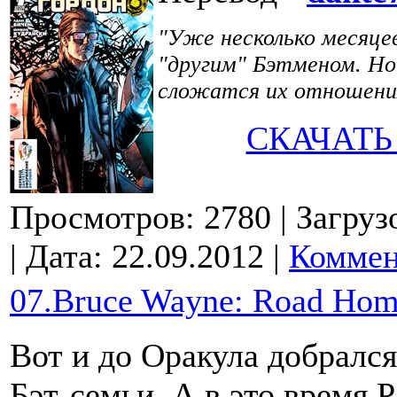
"Уже несколько месяце
"другим" Бэтменом. Но 
сложатся их отношени
СКАЧАТЬ
Просмотров: 2780
| Загруз
| Дата:
22.09.2012
|
Коммен
07.Bruce Wayne: Road Home
Вот и до Оракула добрался
Бэт-семьи. А в это время Р