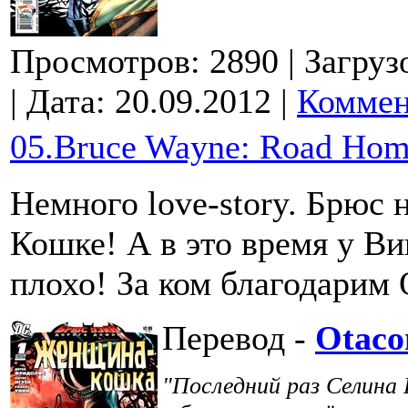
Просмотров: 2890
| Загруз
| Дата:
20.09.2012
|
Коммен
05.Bruce Wayne: Road Hom
Немного love-story. Брюс
Кошке! А в это время у Ви
плохо! За ком благодарим 
Перевод -
Otaco
"Последний раз Селина 