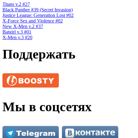
Titans v.2 #27
Black Panther #39 (Secret Invasion)
Justice League: Generation Lost #02
X-Force Sex and Violence #02
New X-Men v.2 #37
Batgirl v.3 #01
X-Men v.3 #20
Поддержать
Мы в соцсетях