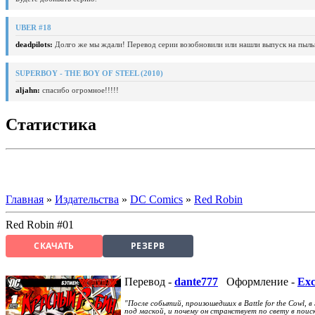
UBER #18
deadpilots:
Долго же мы ждали! Перевод серии возобновили или нашли выпуск на пыль
SUPERBOY - THE BOY OF STEEL (2010)
aljahn:
спасибо огромное!!!!!
Статистика
Главная
»
Издательства
»
DC Comics
»
Red Robin
Red Robin #01
СКАЧАТЬ
РЕЗЕРВ
Перевод -
dante777
Оформление -
Exc
"После событий, произошедших в Battle for the Cowl,
под маской, и почему он странствует по свету в поис