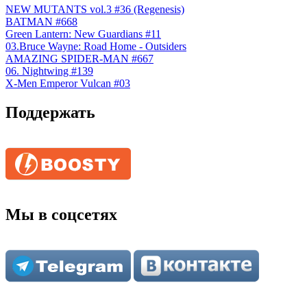
NEW MUTANTS vol.3 #36 (Regenesis)
BATMAN #668
Green Lantern: New Guardians #11
03.Bruce Wayne: Road Home - Outsiders
AMAZING SPIDER-MAN #667
06. Nightwing #139
X-Men Emperor Vulcan #03
Поддержать
Мы в соцсетях