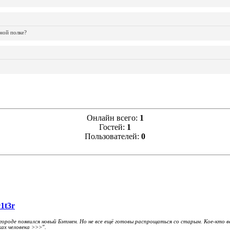
ной полке?
Онлайн всего:
1
Гостей:
1
Пользователей:
0
1t3r
 в городе появился новый Бэтмен. Но не все ещё готовы распрощаться со старым. Кое-кто
ках человека >>>".