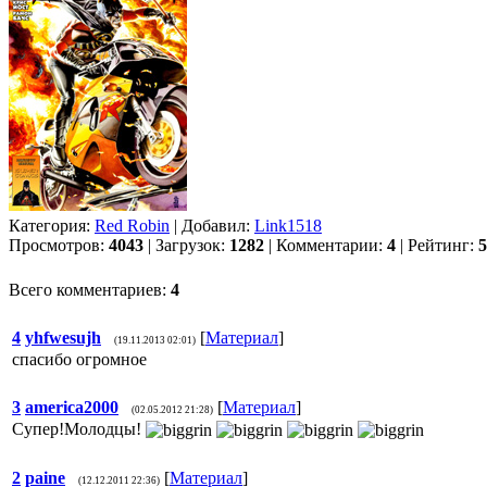
Категория:
Red Robin
| Добавил:
Link1518
Просмотров:
4043
| Загрузок:
1282
| Комментарии:
4
| Рейтинг:
5
Всего комментариев:
4
4
yhfwesujh
[
Материал
]
(19.11.2013 02:01)
спасибо огромное
3
america2000
[
Материал
]
(02.05.2012 21:28)
Супер!Молодцы!
2
paine
[
Материал
]
(12.12.2011 22:36)