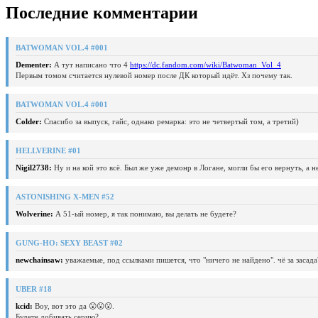
Последние комментарии
BATWOMAN VOL.4 #001
Dementer:
А тут написано что 4
https://dc.fandom.com/wiki/Batwoman_Vol_4
Первым томом считается нулевой номер после ДК который идёт. Хз почему так.
BATWOMAN VOL.4 #001
Colder:
Спасибо за выпуск, гайс, однако ремарка: это не четвертый том, а третий)
HELLVERINE #01
Nigil2738:
Ну и на кой это всё. Был же уже демонр в Логане, могли бы его вернуть, а 
ASTONISHING X-MEN #52
Wolverine:
А 51-ый номер, я так понимаю, вы делать не будете?
GUNG-HO: SEXY BEAST #02
newchainsaw:
уважаемые, под ссылками пишется, что "ничего не найдено". чё за засада
UBER #18
kcid:
Воу, вот это да 😮😮😮.
Будете добивать серию?