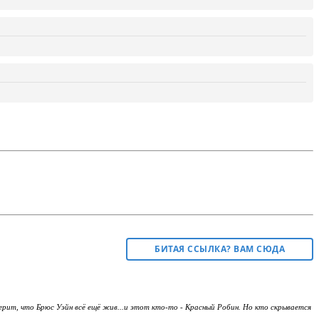
БИТАЯ ССЫЛКА? ВАМ СЮДА
 верит, что Брюс Уэйн всё ещё жив...и этот кто-то - Красный Робин. Но кто скрывается