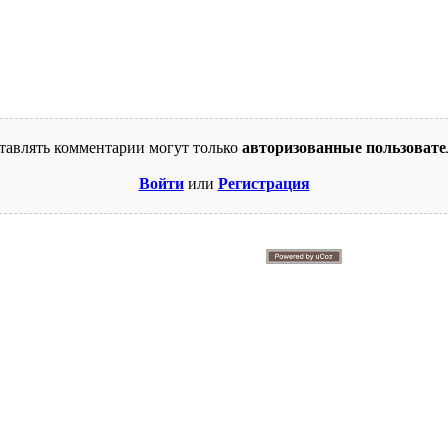
тавлять комментарии могут только
авторизованные пользовате
Войти
или
Регистрация
© 2009-2026. Supercomics
Этот сайт защищен reCAPTCHA и Google.
Политика конфиденциальности
и
Условия использования
.