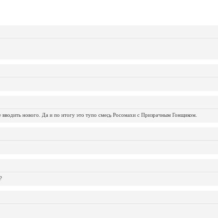
не вводить нового. Да и по итогу это тупо смесь Росомахи с Призрачным Гонщиком.
...
...
...
...
...
...
...
...
...
...
...
?