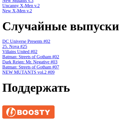
New Mutants v.3
Uncanny X-Men v.2
New X-Men v.2
Случайные выпуски
DC Universe Presents #02
25. Nova #25
Villains United #02
Batman: Streets of Gotham #02
Dark Reign: Mr. Negative #03
Batman: Streets of Gotham #07
NEW MUTANTS vol.2 #09
Поддержать