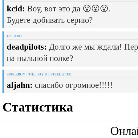
kcid:
Воу, вот это да 😮😮😮.
Будете добивать серию?
UBER #18
deadpilots:
Долго же мы ждали! Пер
на пыльной полке?
SUPERBOY - THE BOY OF STEEL (2010)
aljahn:
спасибо огромное!!!!!
Статистика
Онла