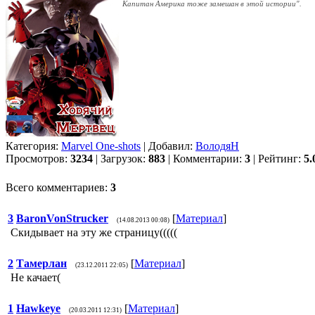
Капитан Америка тоже замешан в этой истории".
Категория:
Marvel One-shots
| Добавил:
ВолодяН
Просмотров:
3234
| Загрузок:
883
| Комментарии:
3
| Рейтинг:
5.
Всего комментариев:
3
3
BaronVonStrucker
[
Материал
]
(14.08.2013 00:08)
Скидывает на эту же страницу(((((
2
Тамерлан
[
Материал
]
(23.12.2011 22:05)
Не качает(
1
Hawkeye
[
Материал
]
(20.03.2011 12:31)