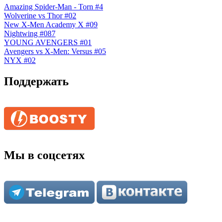
Amazing Spider-Man - Torn #4
Wolverine vs Thor #02
New X-Men Academy X #09
Nightwing #087
YOUNG AVENGERS #01
Avengers vs X-Men: Versus #05
NYX #02
Поддержать
Мы в соцсетях