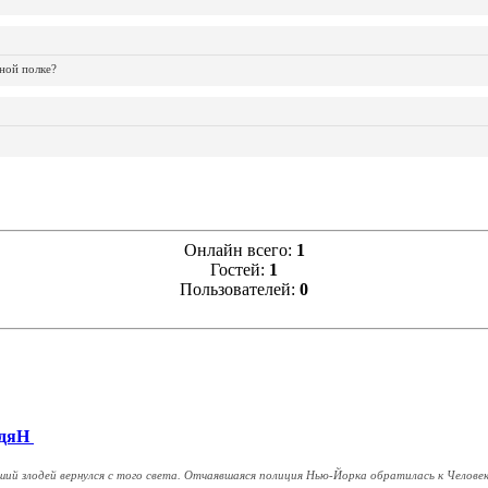
ной полке?
Онлайн всего:
1
Гостей:
1
Пользователей:
0
дяН
ий злодей вернулся с того света. Отчаявшаяся полиция Нью-Йорка обратилась к Человеку