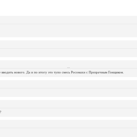
...
...
...
...
...
...
...
...
...
...
...
не вводить нового. Да и по итогу это тупо смесь Росомахи с Призрачным Гонщиком.
?