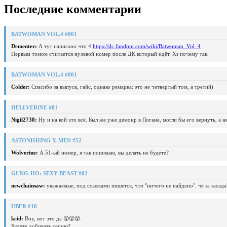
Последние комментарии
BATWOMAN VOL.4 #001
Dementer:
А тут написано что 4
https://dc.fandom.com/wiki/Batwoman_Vol_4
Первым томом считается нулевой номер после ДК который идёт. Хз почему так.
BATWOMAN VOL.4 #001
Colder:
Спасибо за выпуск, гайс, однако ремарка: это не четвертый том, а третий)
HELLVERINE #01
Nigil2738:
Ну и на кой это всё. Был же уже демонр в Логане, могли бы его вернуть, а 
ASTONISHING X-MEN #52
Wolverine:
А 51-ый номер, я так понимаю, вы делать не будете?
GUNG-HO: SEXY BEAST #02
newchainsaw:
уважаемые, под ссылками пишется, что "ничего не найдено". чё за засада
UBER #18
kcid:
Воу, вот это да 😮😮😮.
Будете добивать серию?