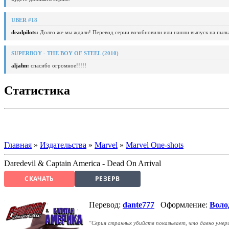
UBER #18
deadpilots:
Долго же мы ждали! Перевод серии возобновили или нашли выпуск на пыль
SUPERBOY - THE BOY OF STEEL (2010)
aljahn:
спасибо огромное!!!!!
Статистика
Главная
»
Издательства
»
Marvel
»
Marvel One-shots
Daredevil & Captain America - Dead On Arrival
СКАЧАТЬ
РЕЗЕРВ
Перевод:
dante777
Оформление:
Воло
"Серия странных убийств показывает, что давно умерш