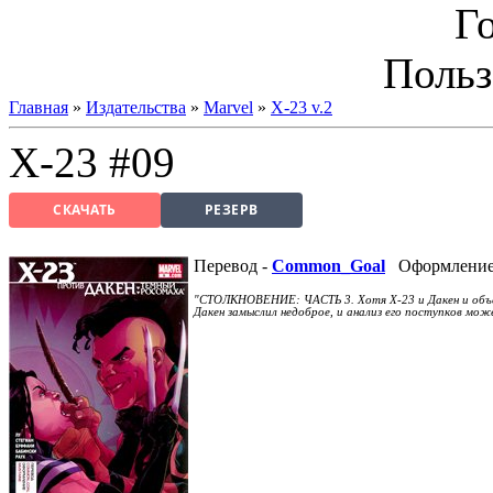
Г
Польз
Главная
»
Издательства
»
Marvel
»
X-23 v.2
X-23 #09
СКАЧАТЬ
РЕЗЕРВ
Перевод -
Common_Goal
Оформление
"СТОЛКНОВЕНИЕ: ЧАСТЬ 3. Хотя Х-23 и Дакен и объед
Дакен замыслил недоброе, и анализ его поступков мож