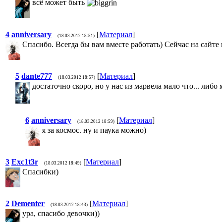
всё может быть
4
anniversary
[
Материал
]
(18.03.2012 18:51)
Спасибо. Всегда бы вам вместе работать) Сейчас на сайт
5
dante777
[
Материал
]
(18.03.2012 18:57)
достаточно скоро, но у нас из марвела мало что... либо
6
anniversary
[
Материал
]
(18.03.2012 18:59)
я за космос. ну и паука можно)
3
Exc1t3r
[
Материал
]
(18.03.2012 18:49)
Спасибки)
2
Dementer
[
Материал
]
(18.03.2012 18:43)
ура, спасибо девочки))