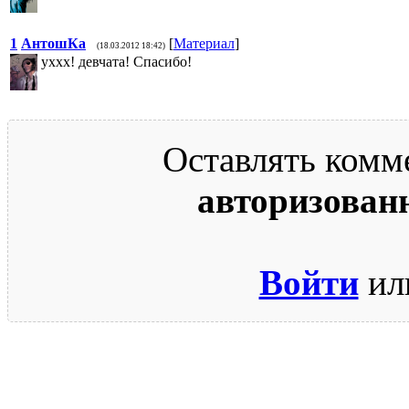
1
АнтошКа
[
Материал
]
(18.03.2012 18:42)
уххх! девчата! Спасибо!
Оставлять комм
авторизован
Войти
ил
© 2009-2026.
Этот сайт защищен reCAPTCHA и Google.
Поли