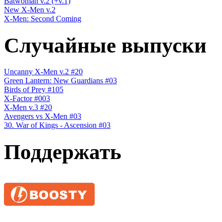
Batwoman v.2 (+v.1)
New X-Men v.2
X-Men: Second Coming
Случайные выпуски
Uncanny X-Men v.2 #20
Green Lantern: New Guardians #03
Birds of Prey #105
X-Factor #003
X-Men v.3 #20
Avengers vs X-Men #03
30. War of Kings - Ascension #03
Поддержать