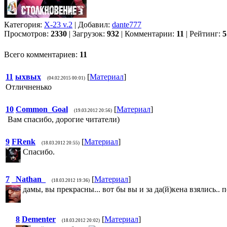
Категория:
X-23 v.2
| Добавил:
dante777
Просмотров:
2330
| Загрузок:
932
| Комментарии:
11
| Рейтинг:
5
Всего комментариев:
11
11
ыхвых
[
Материал
]
(04.02.2015 00:01)
Отличненько
10
Common_Goal
[
Материал
]
(19.03.2012 20:56)
Вам спасибо, дорогие читатели)
9
FRenk
[
Материал
]
(18.03.2012 20:55)
Спасибо.
7
_Nathan_
[
Материал
]
(18.03.2012 19:36)
дамы, вы прекрасны... вот бы вы и за да(й)кена взялись..
8
Dementer
[
Материал
]
(18.03.2012 20:02)