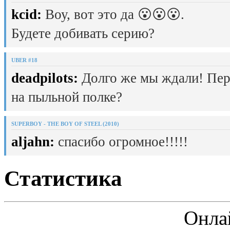
kcid:
Воу, вот это да 😮😮😮.
Будете добивать серию?
UBER #18
deadpilots:
Долго же мы ждали! Пер
на пыльной полке?
SUPERBOY - THE BOY OF STEEL (2010)
aljahn:
спасибо огромное!!!!!
Статистика
Онла