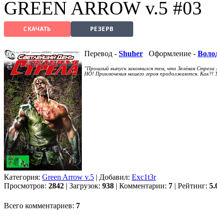
GREEN ARROW v.5 #03
СКАЧАТЬ
РЕЗЕРВ
Перевод -
Shuher
Оформление -
Воло
"Прошлый выпуск закончился тем, что Зелёная Стрела 
НО! Приключения нашего героя продолжаются. Как?! У
Категория:
Green Arrow v.5
| Добавил:
Exc1t3r
Просмотров:
2842
| Загрузок:
938
| Комментарии:
7
| Рейтинг:
5.
Всего комментариев:
7