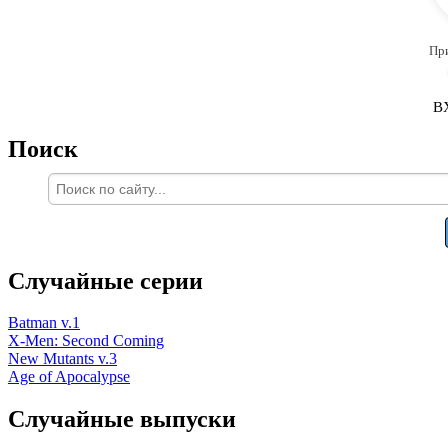
Пр
В
Поиск
Случайные серии
Batman v.1
X-Men: Second Coming
New Mutants v.3
Age of Apocalypse
Случайные выпуски