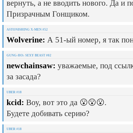
вернуть, а не вводить нового. Да и 
Призрачным Гонщиком.
ASTONISHING X-MEN #52
Wolverine:
А 51-ый номер, я так пон
GUNG-HO: SEXY BEAST #02
newchainsaw:
уважаемые, под ссылк
за засада?
UBER #18
kcid:
Воу, вот это да 😮😮😮.
Будете добивать серию?
UBER #18