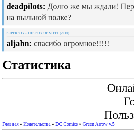
deadpilots:
Долго же мы ждали! Пер
на пыльной полке?
SUPERBOY - THE BOY OF STEEL (2010)
aljahn:
спасибо огромное!!!!!
Статистика
Онла
Г
Польз
Главная
»
Издательства
»
DC Comics
»
Green Arrow v.5