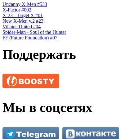
Uncanny X-Men #533
X-Factor #002
X-23 - Target X #01
New X-Men v.2 #23
Villains United #04
Spider-Man - Soul of the Hunter
FF (Future Foundation) #07
Поддержать
Мы в соцсетях