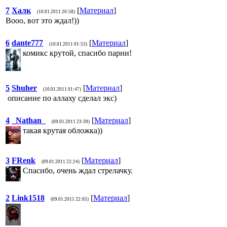
7
Халк
[
Материал
]
(10.01.2011 20:58)
Вооо, вот это ждал!))
6
dante777
[
Материал
]
(10.01.2011 01:53)
комикс крутой, спасибо парни!
5
Shuher
[
Материал
]
(10.01.2011 01:47)
описание по аллаху сделал экс)
4
_Nathan_
[
Материал
]
(09.01.2011 23:39)
такая крутая обложка))
3
FRenk
[
Материал
]
(09.01.2011 22:24)
Спасибо, очень ждал стрелачку.
2
Link1518
[
Материал
]
(09.01.2011 22:05)