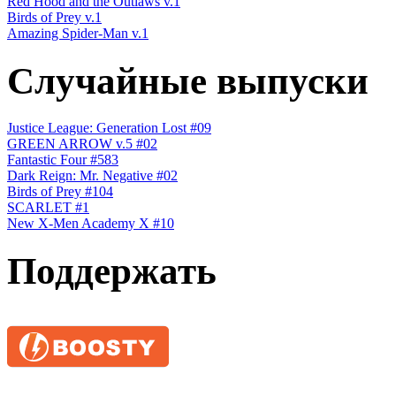
Red Hood and the Outlaws v.1
Birds of Prey v.1
Amazing Spider-Man v.1
Случайные выпуски
Justice League: Generation Lost #09
GREEN ARROW v.5 #02
Fantastic Four #583
Dark Reign: Mr. Negative #02
Birds of Prey #104
SCARLET #1
New X-Men Academy X #10
Поддержать