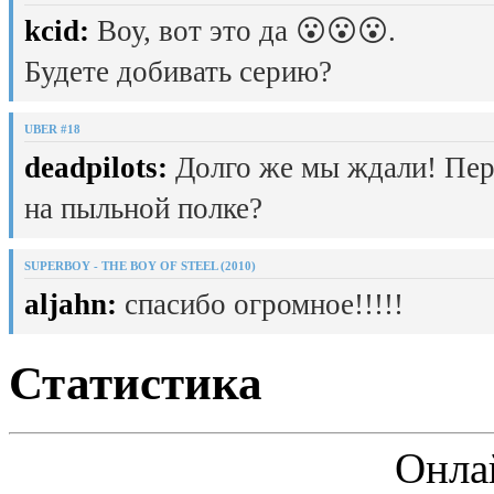
kcid:
Воу, вот это да 😮😮😮.
Будете добивать серию?
UBER #18
deadpilots:
Долго же мы ждали! Пер
на пыльной полке?
SUPERBOY - THE BOY OF STEEL (2010)
aljahn:
спасибо огромное!!!!!
Статистика
Онла