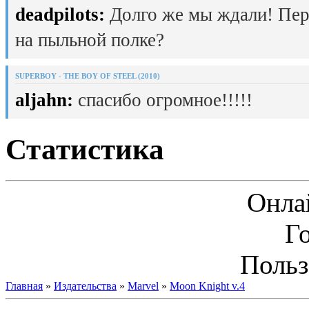
deadpilots:
Долго же мы ждали! Пер
на пыльной полке?
SUPERBOY - THE BOY OF STEEL (2010)
aljahn:
спасибо огромное!!!!!
Статистика
Онла
Г
Польз
Главная
»
Издательства
»
Marvel
»
Moon Knight v.4