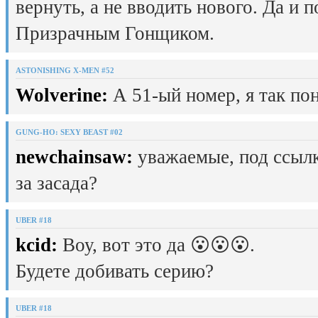
вернуть, а не вводить нового. Да и 
Призрачным Гонщиком.
ASTONISHING X-MEN #52
Wolverine:
А 51-ый номер, я так пон
GUNG-HO: SEXY BEAST #02
newchainsaw:
уважаемые, под ссылк
за засада?
UBER #18
kcid:
Воу, вот это да 😮😮😮.
Будете добивать серию?
UBER #18