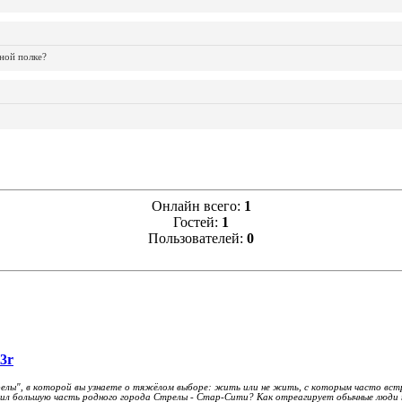
ной полке?
Онлайн всего:
1
Гостей:
1
Пользователей:
0
3r
лы", в которой вы узнаете о тяжёлом выборе: жить или не жить, с которым часто встр
шил большую часть родного города Стрелы - Стар-Сити? Как отреагирует обычные люди н