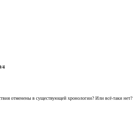
0
/
4
ствия отменены в существующей хронологии? Или всё-таки нет?