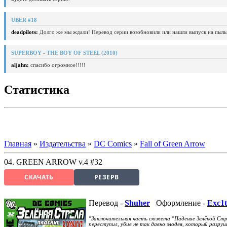
UBER #18
deadpilots:
Долго же мы ждали! Перевод серии возобновили или нашли выпуск на пыль
SUPERBOY - THE BOY OF STEEL (2010)
aljahn:
спасибо огромное!!!!!
Статистика
Главная
»
Издательства
»
DC Comics
»
Fall of Green Arrow
04. GREEN ARROW v.4 #32
СКАЧАТЬ
РЕЗЕРВ
Перевод -
Shuher
Оформление -
Exc1t
"Заключительная часть сюжета "Падение Зелёной Стре
переступил, убив не так давно злодея, который разру