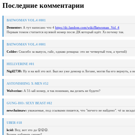
Последние комментарии
BATWOMAN VOL.4 #001
Dementer:
А тут написано что 4
https://dc.fandom.com/wiki/Batwoman_Vol_4
Первым томом считается нулевой номер после ДК который идёт. Хз почему так.
BATWOMAN VOL.4 #001
Colder:
Спасибо за выпуск, гайс, однако ремарка: это не четвертый том, а третий)
HELLVERINE #01
Nigil2738:
Ну и на кой это всё. Был же уже демонр в Логане, могли бы его вернуть, а 
ASTONISHING X-MEN #52
Wolverine:
А 51-ый номер, я так понимаю, вы делать не будете?
GUNG-HO: SEXY BEAST #02
newchainsaw:
уважаемые, под ссылками пишется, что "ничего не найдено". чё за засада
UBER #18
kcid:
Воу, вот это да 😮😮😮.
Будете добивать серию?