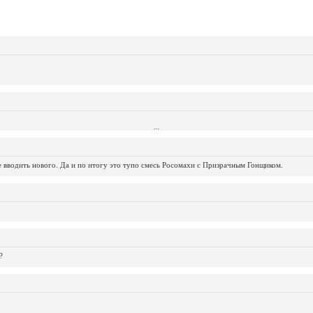
...
...
...
...
...
...
...
...
...
...
...
не вводить нового. Да и по итогу это тупо смесь Росомахи с Призрачным Гонщиком.
?