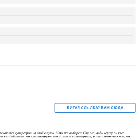
БИТАЯ ССЫЛКА? ВАМ СЮДА
ечаются супергерои на своём пути. Что же выберет Стрела, ведь черту он уже
а его действия, как отреагируют его друзья и сотоварищи, и что самое важное, как