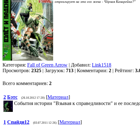
отреагирует на это его жена - Чёрная Канарейка?"
Категория:
Fall of Green Arrow
| Добавил:
Link1518
Просмотров:
2325
| Загрузок:
713
| Комментарии:
2
| Рейтинг:
3.
Всего комментариев:
2
2
Бэтс
[
Материал
]
(26.10.2012 17:20)
События истории "Взывая к справедливости" и ее послед
1
Спайди12
[
Материал
]
(03.07.2011 12:26)