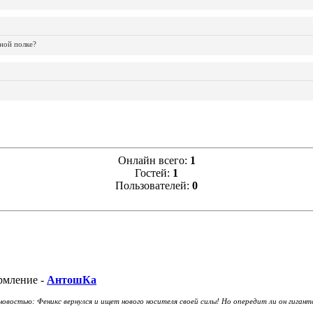
ной полке?
Онлайн всего:
1
Гостей:
1
Пользователей:
0
мление -
АнтошКа
овостью: Феникс вернулся и ищет нового носителя своей силы! Но опередит ли он гиган