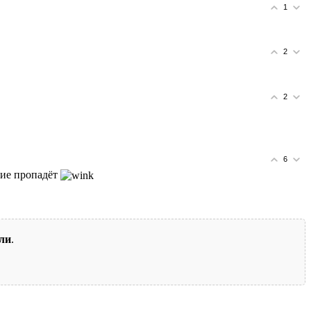
1
2
2
6
вие пропадёт
ли
.