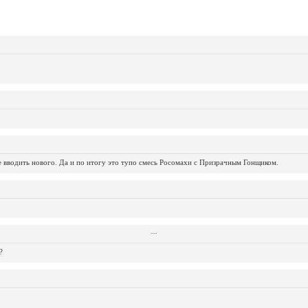
не вводить нового. Да и по итогу это тупо смесь Росомахи с Призрачным Гонщиком.
...
...
...
...
...
...
...
...
...
...
...
?