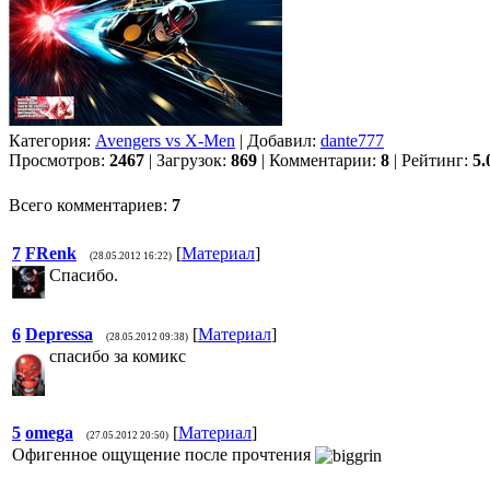
Категория:
Avengers vs X-Men
| Добавил:
dante777
Просмотров:
2467
| Загрузок:
869
| Комментарии:
8
| Рейтинг:
5.
Всего комментариев:
7
7
FRenk
[
Материал
]
(28.05.2012 16:22)
Спасибо.
6
Depressa
[
Материал
]
(28.05.2012 09:38)
спасибо за комикс
5
omega
[
Материал
]
(27.05.2012 20:50)
Офигенное ощущение после прочтения