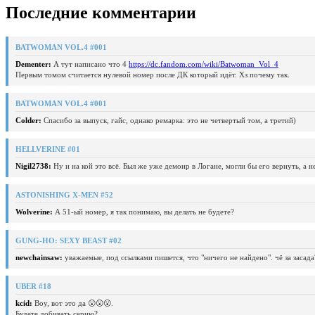
Последние комментарии
BATWOMAN VOL.4 #001
Dementer:
А тут написано что 4
https://dc.fandom.com/wiki/Batwoman_Vol_4
Первым томом считается нулевой номер после ДК который идёт. Хз почему так.
BATWOMAN VOL.4 #001
Colder:
Спасибо за выпуск, гайс, однако ремарка: это не четвертый том, а третий)
HELLVERINE #01
Nigil2738:
Ну и на кой это всё. Был же уже демонр в Логане, могли бы его вернуть, а 
ASTONISHING X-MEN #52
Wolverine:
А 51-ый номер, я так понимаю, вы делать не будете?
GUNG-HO: SEXY BEAST #02
newchainsaw:
уважаемые, под ссылками пишется, что "ничего не найдено". чё за засада
UBER #18
kcid:
Воу, вот это да 😮😮😮.
Будете добивать серию?