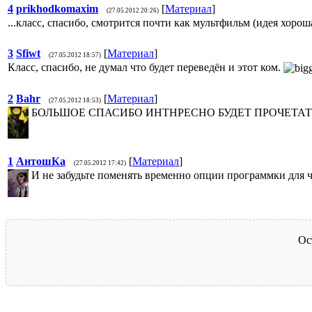
4
prikhodkomaxim
[
Материал
]
(27.05.2012 20:26)
...класс, спасибо, смотрится почти как мультфильм (идея хороша
3
Sfiwt
[
Материал
]
(27.05.2012 18:57)
Класс, спасибо, не думал что будет переведён и этот ком.
2
Bahr
[
Материал
]
(27.05.2012 18:53)
БОЛЬШОЕ СПАСИБО ИНТНРЕСНО БУДЕТ ПРОЧЕТАТ
1
АнтошКа
[
Материал
]
(27.05.2012 17:42)
И не забудьте поменять временно опции программки для ч
Ос