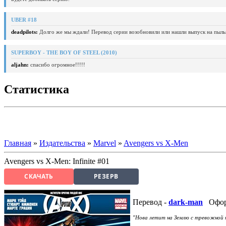
UBER #18
deadpilots:
Долго же мы ждали! Перевод серии возобновили или нашли выпуск на пыль
SUPERBOY - THE BOY OF STEEL (2010)
aljahn:
спасибо огромное!!!!!
Статистика
Главная
»
Издательства
»
Marvel
»
Avengers vs X-Men
Avengers vs X-Men: Infinite #01
СКАЧАТЬ
РЕЗЕРВ
Перевод -
dark-man
Офор
"Нова летит на Землю с тревожной н