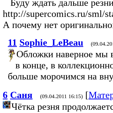
Буду ждать дальше резн
http://supercomics.ru/sml/st
А почему нет оригинально
11
Sophie_LeBeau
(09.04.20
Обложки наверное мы 
в конце, в коллекционно
больше морочимся на вн
6
Саня
[
Мате
(09.04.2011 16:15)
Чётка резня продолжаетс