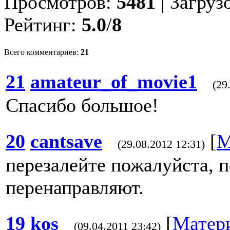
Просмотров:
5481
| Загруз
Рейтинг:
5.0
/
8
Всего комментариев:
21
21
amateur_of_movie1
(29
Спасибо большое!
20
cantsave
[
М
(29.08.2012 12:31)
перезалейте пожалуйста, 
перенаправляют.
19
kos
[
Матер
(09.04.2011 23:42)