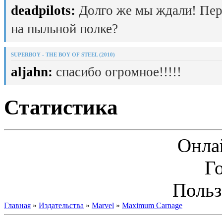
deadpilots:
Долго же мы ждали! Пер
на пыльной полке?
SUPERBOY - THE BOY OF STEEL (2010)
aljahn:
спасибо огромное!!!!!
Статистика
Онла
Г
Польз
Главная
»
Издательства
»
Marvel
»
Maximum Carnage