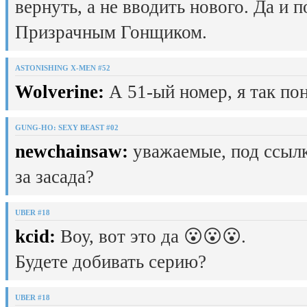
вернуть, а не вводить нового. Да и 
Призрачным Гонщиком.
ASTONISHING X-MEN #52
Wolverine:
А 51-ый номер, я так пон
GUNG-HO: SEXY BEAST #02
newchainsaw:
уважаемые, под ссылк
за засада?
UBER #18
kcid:
Воу, вот это да 😮😮😮.
Будете добивать серию?
UBER #18