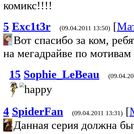
комикс!!!!
5
Exc1t3r
[
Ма
(09.04.2011 13:50)
Вот спасибо за ком, реб
на мегадрайве по мотивам 
15
Sophie_LeBeau
(09.04.20
4
SpiderFan
[
(09.04.2011 13:31)
Данная серия должна быт