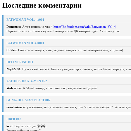
Последние комментарии
BATWOMAN VOL.4 #001
Dementer:
А тут написано что 4
https://dc.fandom.com/wiki/Batwoman_Vol_4
Первым томом считается нулевой номер после ДК который идёт. Хз почему так.
BATWOMAN VOL.4 #001
Colder:
Спасибо за выпуск, гайс, однако ремарка: это не четвертый том, а третий)
HELLVERINE #01
Nigil2738:
Ну и на кой это всё. Был же уже демонр в Логане, могли бы его вернуть, а 
ASTONISHING X-MEN #52
Wolverine:
А 51-ый номер, я так понимаю, вы делать не будете?
GUNG-HO: SEXY BEAST #02
newchainsaw:
уважаемые, под ссылками пишется, что "ничего не найдено". чё за засада
UBER #18
kcid:
Воу, вот это да 😮😮😮.
Будете добивать серию?