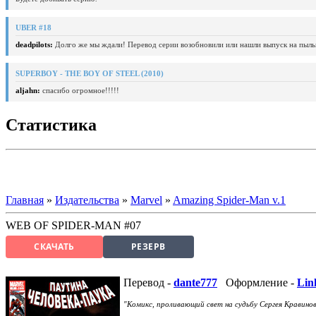
UBER #18
deadpilots:
Долго же мы ждали! Перевод серии возобновили или нашли выпуск на пыль
SUPERBOY - THE BOY OF STEEL (2010)
aljahn:
спасибо огромное!!!!!
Статистика
Главная
»
Издательства
»
Marvel
»
Amazing Spider-Man v.1
WEB OF SPIDER-MAN #07
СКАЧАТЬ
РЕЗЕРВ
Перевод -
dante777
Оформление -
Lin
"Комикс, проливающий свет на судьбу Сергея Кравинов