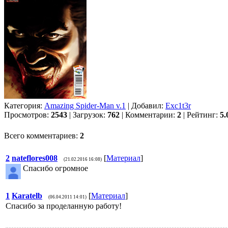
Категория:
Amazing Spider-Man v.1
| Добавил:
Exc1t3r
Просмотров:
2543
| Загрузок:
762
| Комментарии:
2
| Рейтинг:
5.
Всего комментариев:
2
2
nateflores008
[
Материал
]
(21.02.2016 16:08)
Спасибо огромное
1
Karatelb
[
Материал
]
(06.04.2011 14:01)
Спасибо за проделанную работу!