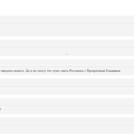
...
...
...
...
...
...
...
...
...
...
...
не вводить нового. Да и по итогу это тупо смесь Росомахи с Призрачным Гонщиком.
?