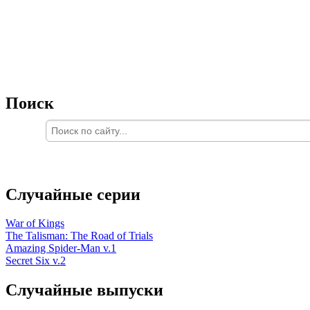
Поиск
Случайные серии
War of Kings
The Talisman: The Road of Trials
Amazing Spider-Man v.1
Secret Six v.2
Случайные выпуски