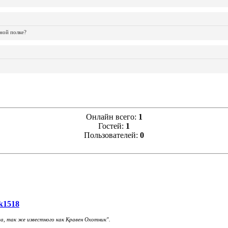
ной полке?
Онлайн всего:
1
Гостей:
1
Пользователей:
0
k1518
а, так же известного как Кравен Охотник".