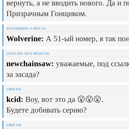
вернуть, а не вводить нового. Да и 
Призрачным Гонщиком.
ASTONISHING X-MEN #52
Wolverine:
А 51-ый номер, я так пон
GUNG-HO: SEXY BEAST #02
newchainsaw:
уважаемые, под ссылк
за засада?
UBER #18
kcid:
Воу, вот это да 😮😮😮.
Будете добивать серию?
UBER #18