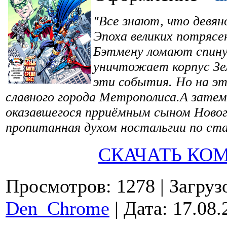
"
Все знают, что девян
Эпоха великих потрясе
Бэтмену ломают спину
уничтожает корпус Зе
эти события. Но на эт
славного города Метрополиса.А затем
оказавшегося прриёмным сыном Новог
пропитанная духом ностальгии по ст
СКАЧАТЬ КО
Просмотров: 1278
| Загруз
Den_Chrome
| Дата:
17.08.