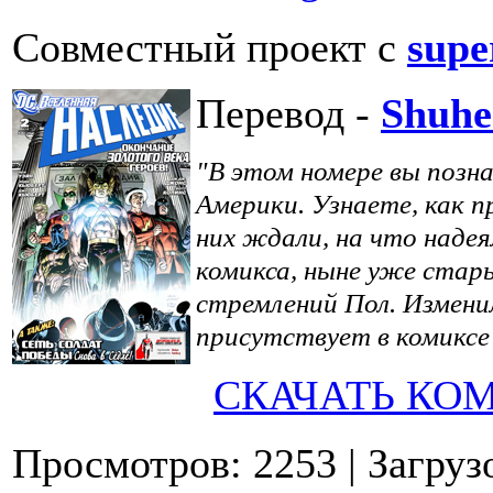
Совместный проект с
supe
Перевод -
Shuhe
"В этом номере вы поз
Америки. Узнаете, как п
них ждали, на что надея
комикса, ныне уже стары
стремлений Пол. Измени
присутствует в комикс
СКАЧАТЬ КО
Просмотров: 2253
| Загруз