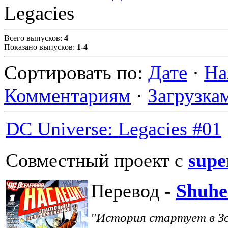
Legacies
Всего выпусков
:
4
Показано выпусков
:
1-4
Сортировать по
:
Дате
·
На
Комментариям
·
Загрузка
DC Universe: Legacies #01
Совместный проект с
supe
Перевод -
Shuhe
"История стартует в Зо