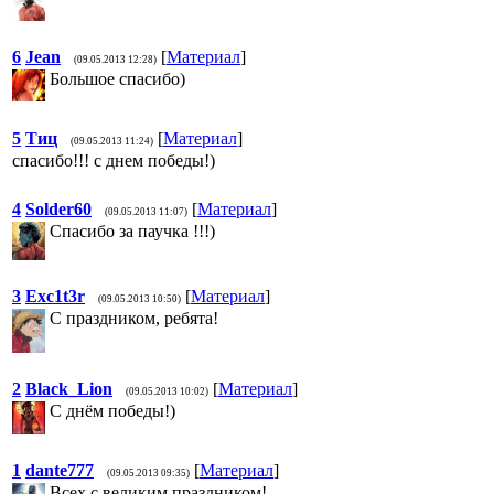
6
Jean
[
Материал
]
(09.05.2013 12:28)
Большое спасибо)
5
Тиц
[
Материал
]
(09.05.2013 11:24)
спасибо!!! с днем победы!)
4
Solder60
[
Материал
]
(09.05.2013 11:07)
Cпасибо за паучка !!!)
3
Exc1t3r
[
Материал
]
(09.05.2013 10:50)
C праздником, ребята!
2
Black_Lion
[
Материал
]
(09.05.2013 10:02)
C днём победы!)
1
dante777
[
Материал
]
(09.05.2013 09:35)
Всех с великим праздником!