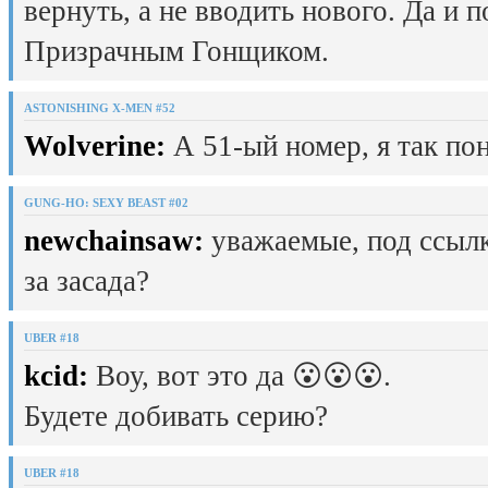
вернуть, а не вводить нового. Да и 
Призрачным Гонщиком.
ASTONISHING X-MEN #52
Wolverine:
А 51-ый номер, я так пон
GUNG-HO: SEXY BEAST #02
newchainsaw:
уважаемые, под ссылк
за засада?
UBER #18
kcid:
Воу, вот это да 😮😮😮.
Будете добивать серию?
UBER #18