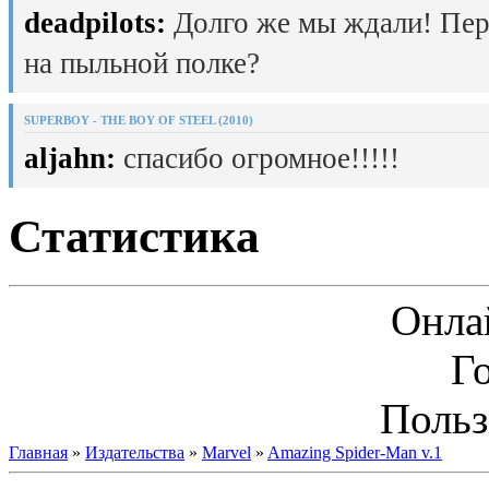
deadpilots:
Долго же мы ждали! Пер
на пыльной полке?
SUPERBOY - THE BOY OF STEEL (2010)
aljahn:
спасибо огромное!!!!!
Статистика
Онла
Г
Польз
Главная
»
Издательства
»
Marvel
»
Amazing Spider-Man v.1