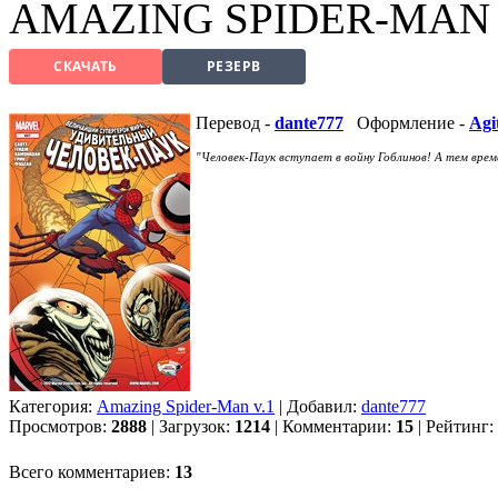
AMAZING SPIDER-MAN 
СКАЧАТЬ
РЕЗЕРВ
Перевод -
dante777
Оформление -
Agi
"Человек-Паук вступает в войну Гоблинов! А тем вре
Категория:
Amazing Spider-Man v.1
| Добавил:
dante777
Просмотров:
2888
| Загрузок:
1214
| Комментарии:
15
| Рейтинг:
Всего комментариев:
13