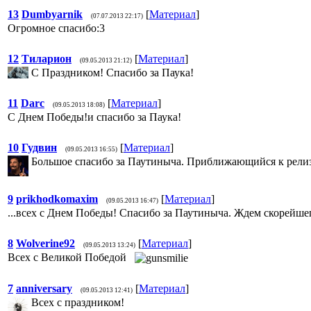
13
Dumbyarnik
[
Материал
]
(07.07.2013 22:17)
Огромное спасибо:3
12
Тиларион
[
Материал
]
(09.05.2013 21:12)
С Праздником! Спасибо за Паука!
11
Darc
[
Материал
]
(09.05.2013 18:08)
С Днем Победы!и спасибо за Паука!
10
Гудвин
[
Материал
]
(09.05.2013 16:55)
Большое спасибо за Паутиныча. Приближающийся к релизу
9
prikhodkomaxim
[
Материал
]
(09.05.2013 16:47)
...всех с Днем Победы! Спасибо за Паутиныча. Ждем скорейшег
8
Wolverine92
[
Материал
]
(09.05.2013 13:24)
Всех с Великой Победой
7
anniversary
[
Материал
]
(09.05.2013 12:41)
Всех с праздником!