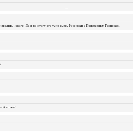
...
...
...
...
...
...
...
...
...
...
...
не вводить нового. Да и по итогу это тупо смесь Росомахи с Призрачным Гонщиком.
?
ной полке?