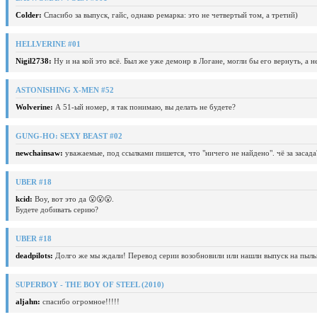
Colder:
Спасибо за выпуск, гайс, однако ремарка: это не четвертый том, а третий)
HELLVERINE #01
Nigil2738:
Ну и на кой это всё. Был же уже демонр в Логане, могли бы его вернуть, а 
ASTONISHING X-MEN #52
Wolverine:
А 51-ый номер, я так понимаю, вы делать не будете?
GUNG-HO: SEXY BEAST #02
newchainsaw:
уважаемые, под ссылками пишется, что "ничего не найдено". чё за засада
UBER #18
kcid:
Воу, вот это да 😮😮😮.
Будете добивать серию?
UBER #18
deadpilots:
Долго же мы ждали! Перевод серии возобновили или нашли выпуск на пыль
SUPERBOY - THE BOY OF STEEL (2010)
aljahn:
спасибо огромное!!!!!