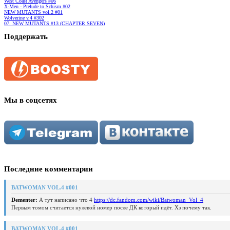
West Coast Avengers #06
X-Men - Prelude to Schism #02
NEW MUTANTS vol.2 #01
Wolverine v.4 #302
07. NEW MUTANTS #13 (CHAPTER SEVEN)
Поддержать
Мы в соцсетях
Последние комментарии
BATWOMAN VOL.4 #001
Dementer:
А тут написано что 4
https://dc.fandom.com/wiki/Batwoman_Vol_4
Первым томом считается нулевой номер после ДК который идёт. Хз почему так.
BATWOMAN VOL.4 #001