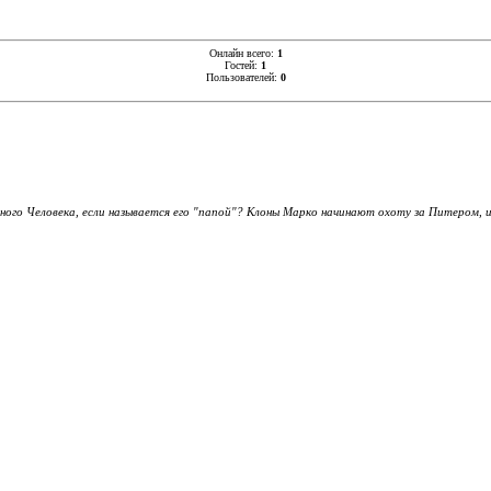
Онлайн всего:
1
Гостей:
1
Пользователей:
0
ного Человека, если называется его "папой"? Клоны Марко начинают охоту за Питером, 