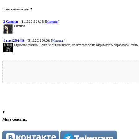
Всего комментариев:
2
2
Cameron
[
Материал
]
(11.10.2012 20:16)
Спасибо.
1
max12901449
[
Материал
]
(08.10.2012 20:20)
Огромное спасибо! Паука не сильно люблю, но вот появления Марко очень порадовало! очень 
⬆
Мы в соцсетях