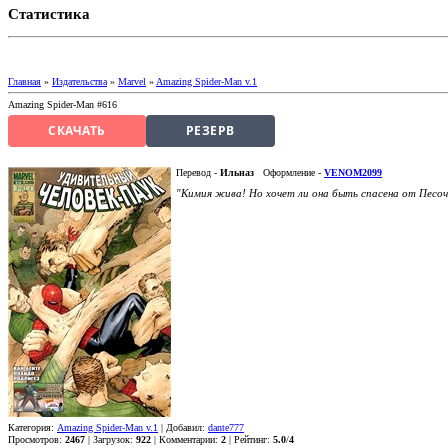
Статистика
Главная
»
Издательства
»
Marvel
»
Amazing Spider-Man v.1
Amazing Spider-Man #616
СКАЧАТЬ
РЕЗЕРВ
Перевод -
Ильназ
Оформление -
VENOM2099
"Кимия жива! Но хочет ли она быть спасена от Песоч
Категория:
Amazing Spider-Man v.1
| Добавил:
dante777
Просмотров:
2467
| Загрузок:
922
| Комментарии:
2
| Рейтинг:
5.0
/
4