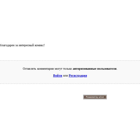
благодарен за интересный комикс!
Оставлять комментарии могут только
авторизованные пользователи
.
Войти
или
Регистрация
© 2009-2026. Supercomics
Этот сайт защищен reCAPTCHA и Google.
Политика конфиденциальности
и
Условия использования
.