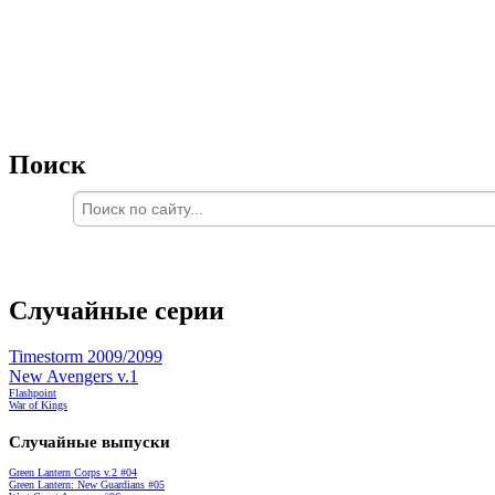
Поиск
Случайные серии
Timestorm 2009/2099
New Avengers v.1
Flashpoint
War of Kings
Случайные выпуски
Green Lantern Corps v.2 #04
Green Lantern: New Guardians #05