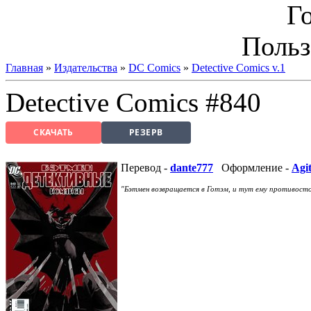
Г
Польз
Главная
»
Издательства
»
DC Comics
»
Detective Comics v.1
Detective Comics #840
СКАЧАТЬ
РЕЗЕРВ
Перевод -
dante777
Оформление -
Agi
"Бэтмен возвращается в Готэм, и тут ему противостоит 