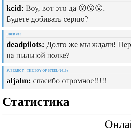
kcid:
Воу, вот это да 😮😮😮.
Будете добивать серию?
UBER #18
deadpilots:
Долго же мы ждали! Пер
на пыльной полке?
SUPERBOY - THE BOY OF STEEL (2010)
aljahn:
спасибо огромное!!!!!
Статистика
Онла