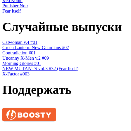
Red Robin
Punisher Noir
Fear Itself
Случайные выпуски
Catwoman v.4 #01
Green Lantern: New Guardians #07
Contradiction #01
Uncanny X-Men v.2 #09
Morning Glories #01
NEW MUTANTS vol.3 #32 (Fear Itself)
X-Factor #003
Поддержать