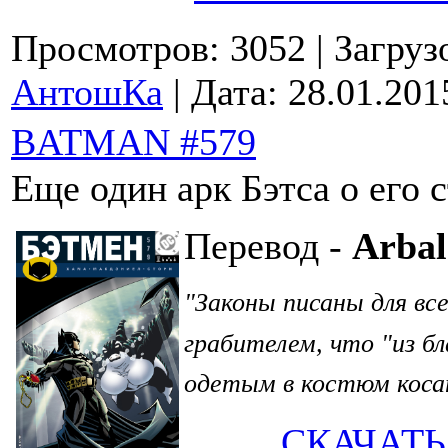
Просмотров: 3052
| Загруз
АнтошКа
| Дата:
28.01.201
BATMAN #579
Еще один арк Бэтса о его 
Перевод -
Arbal
Законы писаны для вс
"
грабителем, что "из б
одетым в костюм кос
СКАЧАТЬ