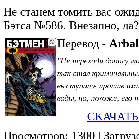
Не станем томить вас ожид
Бэтса №586. Внезапно, да?
Перевод -
Arba
Не переходи дорогу л
"
так стал криминальны
выступить против импе
воды, но, похоже, его 
СКАЧАТЬ
Просмотров: 1300
| Загруз