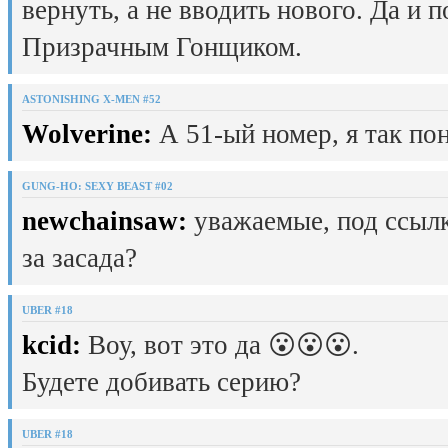
вернуть, а не вводить нового. Да и 
Призрачным Гонщиком.
ASTONISHING X-MEN #52
Wolverine:
А 51-ый номер, я так пон
GUNG-HO: SEXY BEAST #02
newchainsaw:
уважаемые, под ссылк
за засада?
UBER #18
kcid:
Воу, вот это да 😮😮😮.
Будете добивать серию?
UBER #18