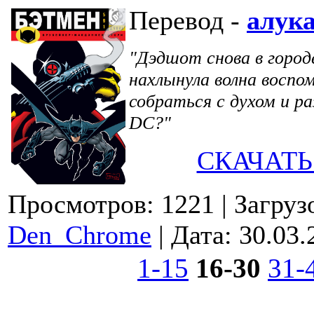
Перевод -
алук
"Дэдшот снова в городе
нахлынула волна воспо
собраться с духом и р
DC?"
СКАЧАТЬ
Просмотров: 1221
| Загруз
Den_Chrome
| Дата:
30.03.
1-15
16-30
31-
© 2009-2026.