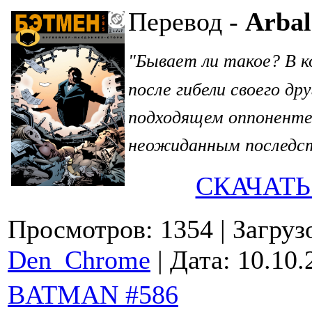
Перевод -
Arba
Бывает ли такое? В к
"
после гибели своего д
подходящем оппоненте.
неожиданным последст
СКАЧАТЬ
Просмотров: 1354
| Загруз
Den_Chrome
| Дата:
10.10.
BATMAN #586