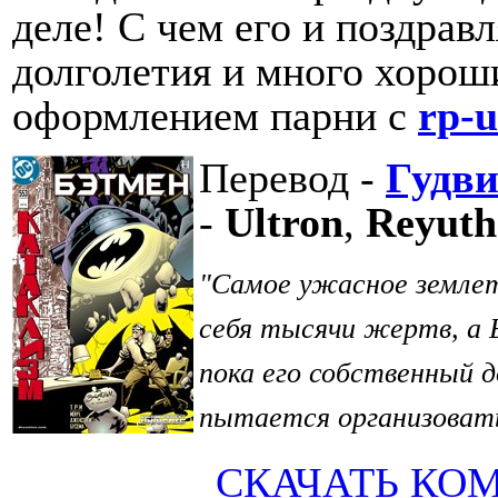
деле! С чем его и поздрав
долголетия и много хорош
оформлением парни с
rp-u
Перевод -
Гудв
-
Ultron
,
Reyuth
"Самое ужасное землет
себя тысячи жертв, а 
пока его собственный д
пытается организовать
СКАЧАТЬ КО