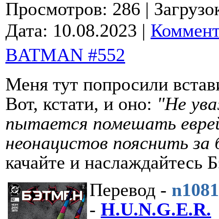
Просмотров: 286
| Загрузо
Дата:
10.08.2023
|
Коммент
BATMAN #552
Меня тут попросили встави
Вот, кстати, и оно:
"
Не ув
пытается помешать евре
неонацистов пояснить за 
качайте и наслаждайтесь Б
Перевод -
n108
-
H.U.N.G.E.R.