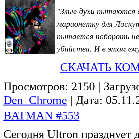
Злые духи пытаются о
"
марионетку для Лоскут
пытается побороть не
убийства. И в этом е
СКАЧАТЬ КО
Просмотров: 2150
| Загруз
Den_Chrome
| Дата:
05.11.
BATMAN #553
Сегодня Ultron празднует 