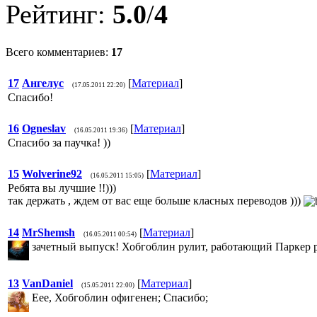
Рейтинг:
5.0
/
4
Всего комментариев:
17
17
Ангелус
[
Материал
]
(17.05.2011 22:20)
Спасибо!
16
Ogneslav
[
Материал
]
(16.05.2011 19:36)
Спасибо за паучка! ))
15
Wolverine92
[
Материал
]
(16.05.2011 15:05)
Ребята вы лучшие !!)))
так держать , ждем от вас еще больше класных переводов )))
14
MrShemsh
[
Материал
]
(16.05.2011 00:54)
зачетный выпуск! Хобгоблин рулит, работающий Паркер р
13
VanDaniel
[
Материал
]
(15.05.2011 22:00)
Еее, Хобгоблин офигенен; Спасибо;