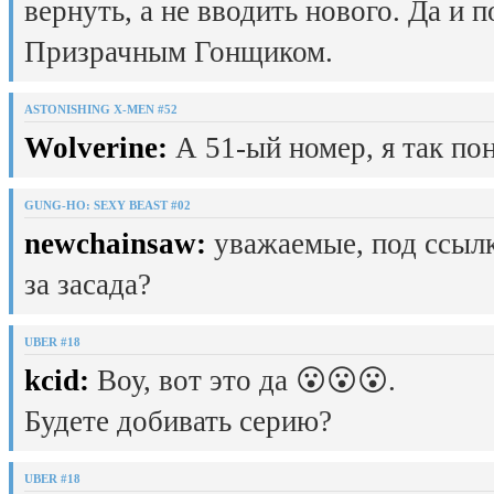
вернуть, а не вводить нового. Да и 
Призрачным Гонщиком.
ASTONISHING X-MEN #52
Wolverine:
А 51-ый номер, я так пон
GUNG-HO: SEXY BEAST #02
newchainsaw:
уважаемые, под ссылк
за засада?
UBER #18
kcid:
Воу, вот это да 😮😮😮.
Будете добивать серию?
UBER #18