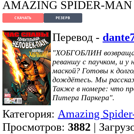
AMAZING SPIDER-MAN 
СКАЧАТЬ
РЕЗЕРВ
Перевод -
dante
"ХОБГОБЛИН возвращает
реваншу с паучком, и у
маской? Готовы к долго
дождётесь. Мы расскаж
Также в номере: что п
Питера Паркера".
Категория:
Amazing Spider
Просмотров:
3882
| Загруз