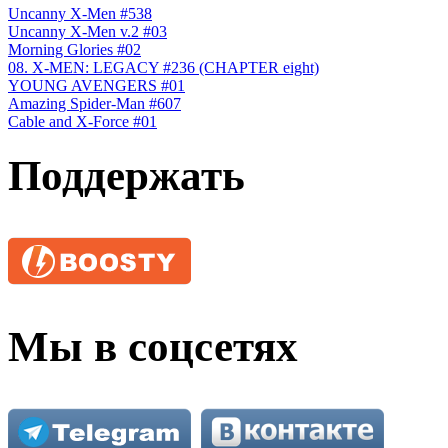
Uncanny X-Men #538
Uncanny X-Men v.2 #03
Morning Glories #02
08. X-MEN: LEGACY #236 (CHAPTER eight)
YOUNG AVENGERS #01
Amazing Spider-Man #607
Cable and X-Force #01
Поддержать
Мы в соцсетях