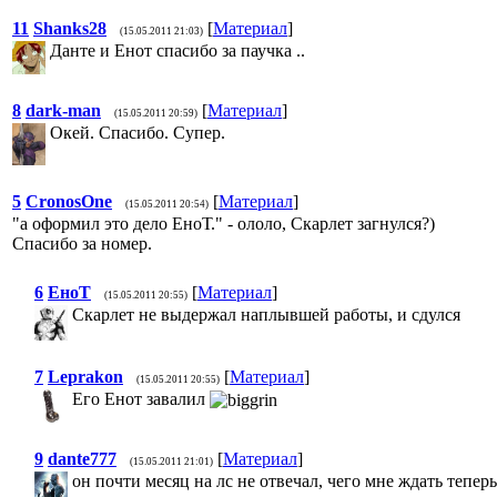
11
Shanks28
[
Материал
]
(15.05.2011 21:03)
Данте и Енот спасибо за паучка ..
8
dark-man
[
Материал
]
(15.05.2011 20:59)
Окей. Спасибо. Супер.
5
CronosOne
[
Материал
]
(15.05.2011 20:54)
"а оформил это дело ЕноТ." - ололо, Скарлет загнулся?)
Спасибо за номер.
6
ЕноТ
[
Материал
]
(15.05.2011 20:55)
Скарлет не выдержал наплывшей работы, и сдулся
7
Leprakon
[
Материал
]
(15.05.2011 20:55)
Его Енот завалил
9
dante777
[
Материал
]
(15.05.2011 21:01)
он почти месяц на лс не отвечал, чего мне ждать теперь.