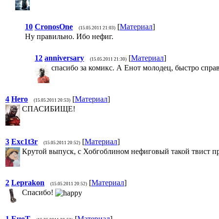
10
CronosOne
[
Материал
]
(15.05.2011 21:03)
Ну правильно. Ибо нефиг.
12
anniversary
[
Материал
]
(15.05.2011 21:30)
спасибо за комикс. А Енот молодец, быстро спра
4
Hero
[
Материал
]
(15.05.2011 20:53)
СПАСИБИЩЕ!
3
Exc1t3r
[
Материал
]
(15.05.2011 20:52)
Крутой выпуск, с Хобгоблином нефиговый такой твист п
2
Leprakon
[
Материал
]
(15.05.2011 20:52)
Спасибо!
1
ЕноТ
[
Материал
]