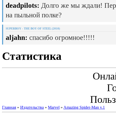
deadpilots:
Долго же мы ждали! Пер
на пыльной полке?
SUPERBOY - THE BOY OF STEEL (2010)
aljahn:
спасибо огромное!!!!!
Статистика
Онла
Г
Польз
Главная
»
Издательства
»
Marvel
»
Amazing Spider-Man v.1