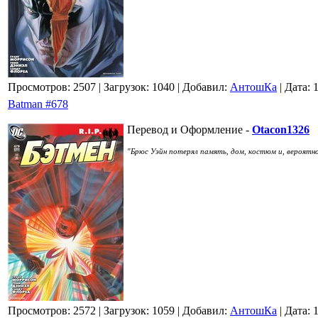
Просмотров: 2507
| Загрузок: 1040
| Добавил:
АнтошКа
| Дата:
Batman #678
Перевод и Оформление -
Otacon1326
"Брюс Уэйн потерял память, дом, костюм и, вероятно
Просмотров: 2572
| Загрузок: 1059
| Добавил:
АнтошКа
| Дата: