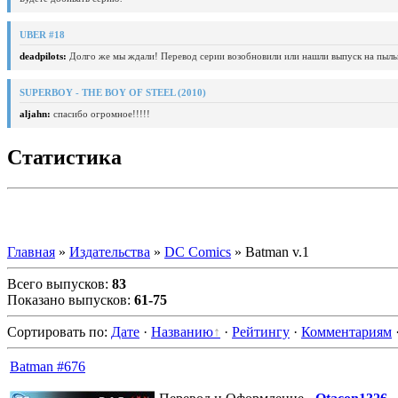
UBER #18
deadpilots:
Долго же мы ждали! Перевод серии возобновили или нашли выпуск на пыль
SUPERBOY - THE BOY OF STEEL (2010)
aljahn:
спасибо огромное!!!!!
Статистика
Главная
»
Издательства
»
DC Comics
» Batman v.1
Всего выпусков
:
83
Показано выпусков
:
61-75
Сортировать по
:
Дате
·
Названию
·
Рейтингу
·
Комментариям
Batman #676