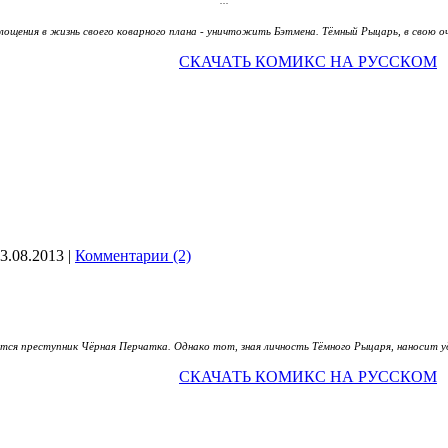
...
...
...
...
...
...
...
...
...
...
...
лощения в жизнь своего коварного плана - уничтожить Бэтмена. Тёмный Рыцарь, в свою 
СКАЧАТЬ КОМИКС НА РУССКОМ
3.08.2013
|
Комментарии (2)
ется преступник Чёрная Перчатка. Однако тот, зная личность Тёмного Рыцаря, наносит у
СКАЧАТЬ КОМИКС НА РУССКОМ