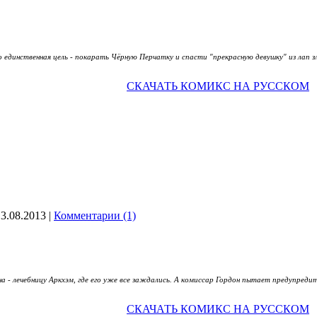
о единственная цель - покарать Чёрную Перчатку и спасти "прекрасную девушку" из лап
СКАЧАТЬ КОМИКС НА РУССКОМ
13.08.2013
|
Комментарии (1)
а - лечебницу Аркхэм, где его уже все заждались. А комиссар Гордон пытает предупреди
СКАЧАТЬ КОМИКС НА РУССКОМ