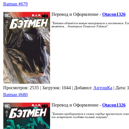
Batman #679
Перевод и Оформление -
Otacon1326
"Бэтмен обзавёлся новым напарником и костюмом. Ег
является… доктором Томасом Уэйном".
Просмотров: 2535
| Загрузок: 1044
| Добавил:
АнтошКа
| Дата:
Batman #680
Перевод и Оформление -
Otacon1326
"Бэтмен пробирается в самое сердце вражеского план
его встречает особняк полный ловушек".