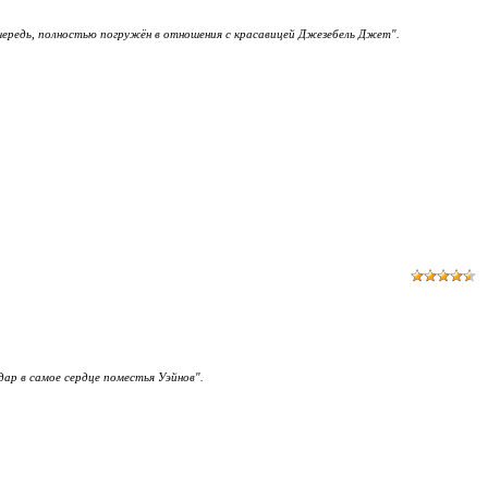
очередь, полностью погружён в отношения с красавицей Джезебель Джет".
дар в самое сердце поместья Уэйнов".