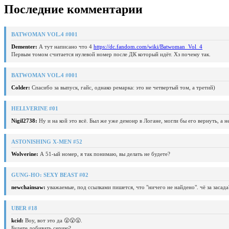
Последние комментарии
BATWOMAN VOL.4 #001
Dementer:
А тут написано что 4
https://dc.fandom.com/wiki/Batwoman_Vol_4
Первым томом считается нулевой номер после ДК который идёт. Хз почему так.
BATWOMAN VOL.4 #001
Colder:
Спасибо за выпуск, гайс, однако ремарка: это не четвертый том, а третий)
HELLVERINE #01
Nigil2738:
Ну и на кой это всё. Был же уже демонр в Логане, могли бы его вернуть, а 
ASTONISHING X-MEN #52
Wolverine:
А 51-ый номер, я так понимаю, вы делать не будете?
GUNG-HO: SEXY BEAST #02
newchainsaw:
уважаемые, под ссылками пишется, что "ничего не найдено". чё за засада
UBER #18
kcid:
Воу, вот это да 😮😮😮.
Будете добивать серию?