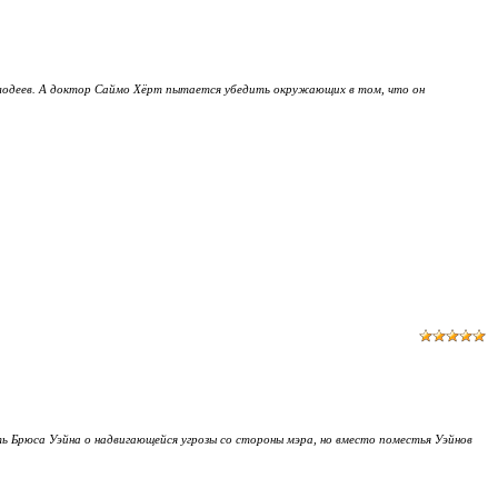
 злодеев. А доктор Саймо Хёрт пытается убедить окружающих в том, что он
ть Брюса Уэйна о надвигающейся угрозы со стороны мэра, но вместо поместья Уэйнов