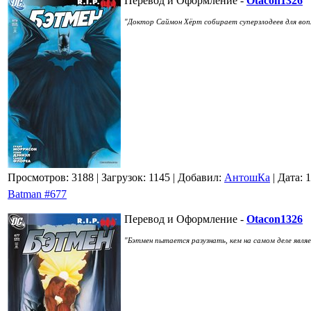
Перевод и Оформление -
Otacon1326
"Доктор Саймон Хёрт собирает суперзлодеев для воп
Просмотров: 3188
| Загрузок: 1145
| Добавил:
АнтошКа
| Дата:
1
Batman #677
Перевод и Оформление -
Otacon1326
"Бэтмен пытается разузнать, кем на самом деле явля