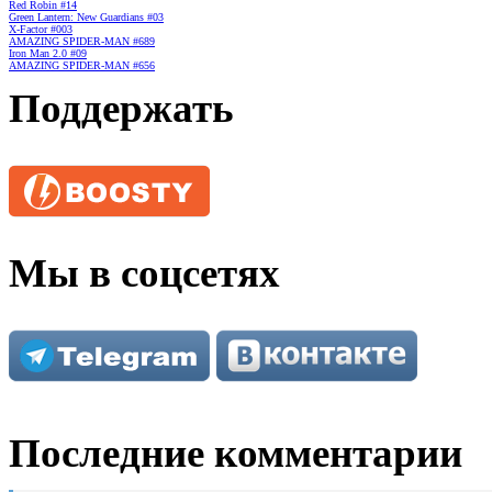
Red Robin #14
Green Lantern: New Guardians #03
X-Factor #003
AMAZING SPIDER-MAN #689
Iron Man 2.0 #09
AMAZING SPIDER-MAN #656
Поддержать
Мы в соцсетях
Последние комментарии