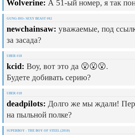
Wolverine:
А 51-ый номер, я так пон
GUNG-HO: SEXY BEAST #02
newchainsaw:
уважаемые, под ссылк
за засада?
UBER #18
kcid:
Воу, вот это да 😮😮😮.
Будете добивать серию?
UBER #18
deadpilots:
Долго же мы ждали! Пер
на пыльной полке?
SUPERBOY - THE BOY OF STEEL (2010)