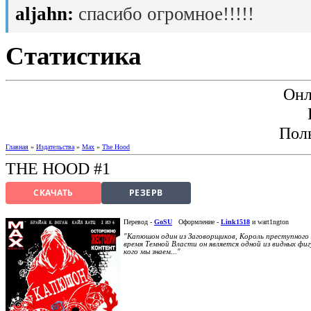
aljahn:
спасибо огромное!!!!!
Статистика
Онл
Пол
Главная
»
Издательства
»
Max
»
The Hood
THE HOOD #1
СКАЧАТЬ
РЕЗЕРВ
Перевод -
GoSU
Оформление -
Link1518
и wart1ngton
"Капюшон один из Заговорщиков, Король преступного м
время Темной Власти он является одной из видных фиг
кого мы знаем..."