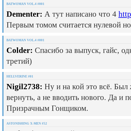
BATWOMAN VOL.4 #001
Dementer:
А тут написано что 4
htt
Первым томом считается нулевой но
BATWOMAN VOL.4 #001
Colder:
Спасибо за выпуск, гайс, од
третий)
HELLVERINE #01
Nigil2738:
Ну и на кой это всё. Был
вернуть, а не вводить нового. Да и 
Призрачным Гонщиком.
ASTONISHING X-MEN #52