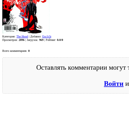
Категория:
The Hood
| Добавил:
Exc1t3r
Просмотров:
2896
| Загрузок:
969
| Рейтинг:
0.0
/
0
Всего комментариев:
0
Оставлять комментарии могут 
Войти
и
© 2009-2026.
Этот сайт защищен reCAPTCHA и Google.
Поли