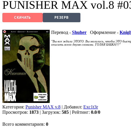
PUNISHER MAX vol.8 #0
СКАЧАТЬ
РЕЗЕРВ
Перевод -
Shuher
Оформление -
Knig
"Вы все ждали ЭТОГО. Вы молились, чтобы ЭТО быстре
описать всего двумя словами. ГОЛАЯ БАБКА!!!"
Категория:
Punisher MAX v.8
| Добавил:
Exc1t3r
Просмотров:
1873
| Загрузок:
585
| Рейтинг:
0.0
/
0
Всего комментариев:
0