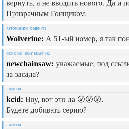
вернуть, а не вводить нового. Да и 
Призрачным Гонщиком.
ASTONISHING X-MEN #52
Wolverine:
А 51-ый номер, я так пон
GUNG-HO: SEXY BEAST #02
newchainsaw:
уважаемые, под ссылк
за засада?
UBER #18
kcid:
Воу, вот это да 😮😮😮.
Будете добивать серию?
UBER #18