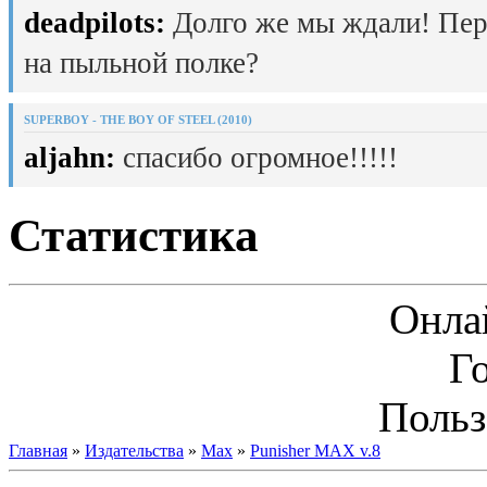
deadpilots:
Долго же мы ждали! Пер
на пыльной полке?
SUPERBOY - THE BOY OF STEEL (2010)
aljahn:
спасибо огромное!!!!!
Статистика
Онла
Г
Польз
Главная
»
Издательства
»
Max
»
Punisher MAX v.8