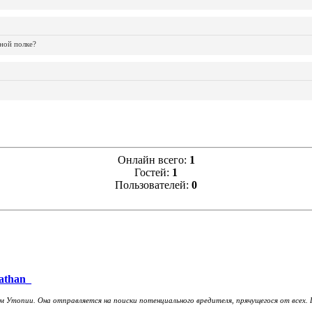
ной полке?
Онлайн всего:
1
Гостей:
1
Пользователей:
0
athan_
Утопии. Она отправляется на поиски потенциального вредителя, прячущегося от всех. На