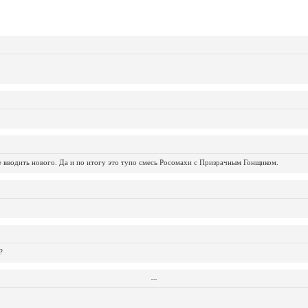
не вводить нового. Да и по итогу это тупо смесь Росомахи с Призрачным Гонщиком.
?
...
...
...
...
...
...
...
...
...
...
...