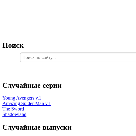
Поиск
Случайные серии
Young Avengers v.1
Amazing Spider-Man v.1
The Sword
Shadowland
Случайные выпуски