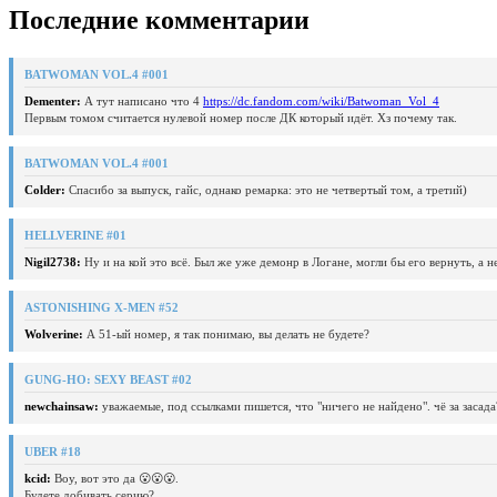
Последние комментарии
BATWOMAN VOL.4 #001
Dementer:
А тут написано что 4
https://dc.fandom.com/wiki/Batwoman_Vol_4
Первым томом считается нулевой номер после ДК который идёт. Хз почему так.
BATWOMAN VOL.4 #001
Colder:
Спасибо за выпуск, гайс, однако ремарка: это не четвертый том, а третий)
HELLVERINE #01
Nigil2738:
Ну и на кой это всё. Был же уже демонр в Логане, могли бы его вернуть, а 
ASTONISHING X-MEN #52
Wolverine:
А 51-ый номер, я так понимаю, вы делать не будете?
GUNG-HO: SEXY BEAST #02
newchainsaw:
уважаемые, под ссылками пишется, что "ничего не найдено". чё за засада
UBER #18
kcid:
Воу, вот это да 😮😮😮.
Будете добивать серию?