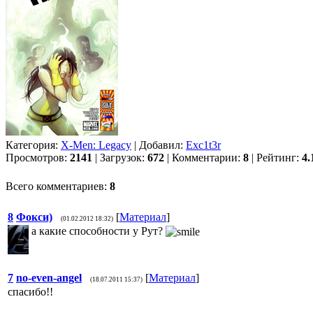
Категория:
X-Men: Legacy
| Добавил:
Exc1t3r
Просмотров:
2141
| Загрузок:
672
| Комментарии:
8
| Рейтинг:
4.
Всего комментариев:
8
8
Фокси)
[
Материал
]
(01.02.2012 18:32)
а какие способности у Рут?
7
no-even-angel
[
Материал
]
(18.07.2011 15:37)
спасибо!!