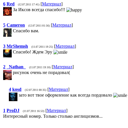
6
Red
[
Материал
]
(12.07.2011 17:41)
За Иксов всегда спасибо!!!
5
Cameron
[
Материал
]
(12.07.2011 01:56)
Спасибо вам.
3
MrShemsh
[
Материал
]
(11.07.2011 19:25)
Спасибо! Ждем Эру
2
_Nathan_
[
Материал
]
(11.07.2011 19:10)
рисунок очень не порадовал(
4
kosd
[
Материал
]
(12.07.2011 00:35)
зато вот твое оформление как всегда пордовало
1
ProDJ
[
Материал
]
(11.07.2011 16:53)
Интересный номер. Только столько англицизмов...