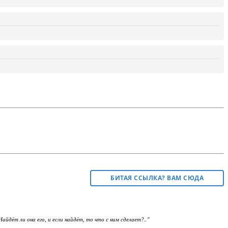
БИТАЯ ССЫЛКА? ВАМ СЮДА
йдёт ли она его, и если найдёт, то что с ним сделает?.."