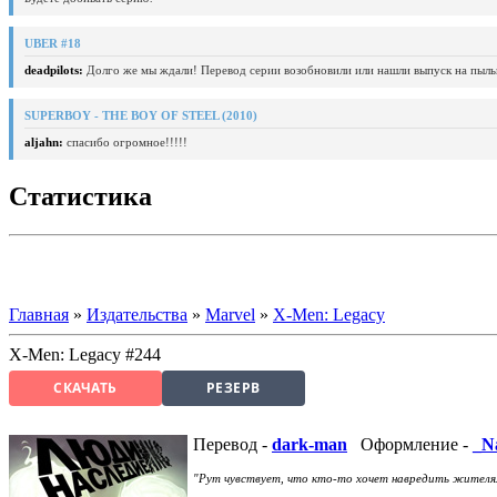
UBER #18
deadpilots:
Долго же мы ждали! Перевод серии возобновили или нашли выпуск на пыль
SUPERBOY - THE BOY OF STEEL (2010)
aljahn:
спасибо огромное!!!!!
Статистика
Главная
»
Издательства
»
Marvel
»
X-Men: Legacy
X-Men: Legacy #244
СКАЧАТЬ
РЕЗЕРВ
Перевод -
dark-man
Оформление -
_N
"Рут чувствует, что кто-то хочет навредить жителям 