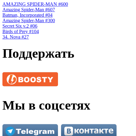
AMAZING SPIDER-MAN #600
Amazing Spider-Man #607
Batman, Incorporated #04
Amazing Spider-Man #300
Secret Six v.2 #06
Birds of Prey #104
34. Nova #27
Поддержать
Мы в соцсетях