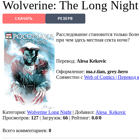
Wolverine: The Long Night
СКАЧАТЬ
РЕЗЕРВ
Расследование становится только боле
при чем здесь местная секта ночи?
Перевод:
Alesa Kekovic
Оформление:
ma.r.tian, grey-hero
Совместно с
Web of Comics | Перевод 
Категория:
Wolverine Long Night
| Добавил:
Alesa_Kekovic
Просмотров:
127
| Загрузок:
66
| Рейтинг:
0.0
/
0
Всего комментариев:
0