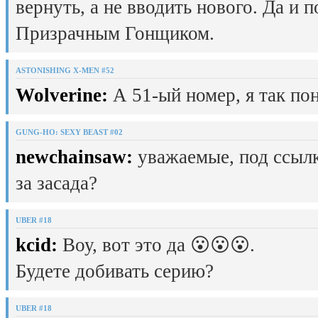
вернуть, а не вводить нового. Да и 
Призрачным Гонщиком.
ASTONISHING X-MEN #52
Wolverine:
А 51-ый номер, я так пон
GUNG-HO: SEXY BEAST #02
newchainsaw:
уважаемые, под ссылк
за засада?
UBER #18
kcid:
Воу, вот это да 😮😮😮.
Будете добивать серию?
UBER #18