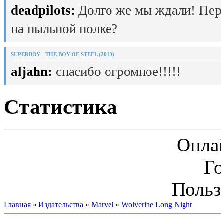
deadpilots:
Долго же мы ждали! Пер
на пыльной полке?
SUPERBOY - THE BOY OF STEEL (2010)
aljahn:
спасибо огромное!!!!!
Статистика
Онла
Г
Польз
Главная
»
Издательства
»
Marvel
»
Wolverine Long Night