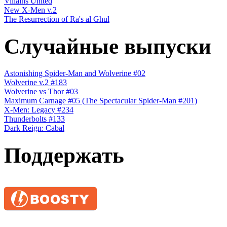
Villains United
New X-Men v.2
The Resurrection of Ra's al Ghul
Случайные выпуски
Astonishing Spider-Man and Wolverine #02
Wolverine v.2 #183
Wolverine vs Thor #03
Maximum Carnage #05 (The Spectacular Spider-Man #201)
X-Men: Legacy #234
Thunderbolts #133
Dark Reign: Cabal
Поддержать