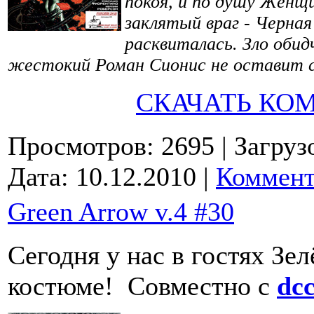
покоя, и по душу Женщ
заклятый враг - Черна
расквиталась. Зло обид
жестокий Роман Сионис не оставит си
СКАЧАТЬ КО
Просмотров: 2695
| Загруз
Дата:
10.12.2010
|
Коммент
Green Arrow v.4 #30
Сегодня у нас в гостях Зел
костюме! Совместно с
dc