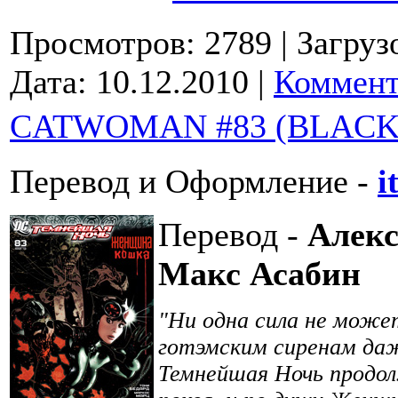
Просмотров: 2789
| Загруз
Дата:
10.12.2010
|
Коммент
CATWOMAN #83 (BLACK
Перевод и Оформление -
i
Перевод -
Алек
Макс Асабин
"Ни одна сила не може
готэмским сиренам даж
Темнейшая Ночь продол