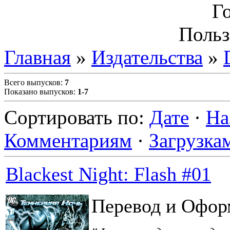
Г
Польз
Главная
»
Издательства
»
Всего выпусков
:
7
Показано выпусков
:
1-7
Сортировать по
:
Дате
·
На
Комментариям
·
Загрузка
Blackest Night: Flash #01
Перевод и Офор