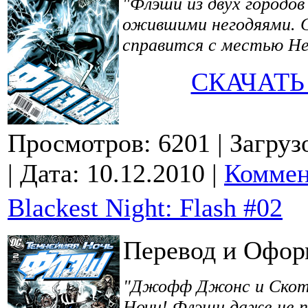
"Флэши из двух городов
ожившими негодяями. 
справится с местью Не
СКАЧАТЬ
Просмотров: 6201
| Загруз
| Дата:
10.12.2010
|
Коммен
Blackest Night: Flash #02
Перевод и Офор
"Джофф Джонс и Скотт
Ночи! Флэши даже не п