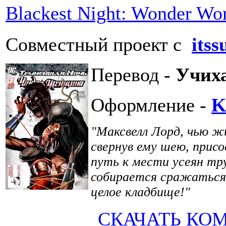
Blackest Night: Wonder W
Совместный проект с
its
Перевод -
Учих
Оформление -
K
"Максвелл Лорд, чью ж
свернув ему шею, прис
путь к мести усеян тру
собирается сражаться с
целое кладбище!"
СКАЧАТЬ КО