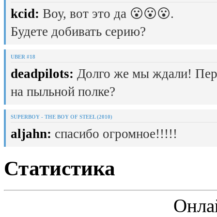
kcid:
Воу, вот это да 😮😮😮.
Будете добивать серию?
UBER #18
deadpilots:
Долго же мы ждали! Пер
на пыльной полке?
SUPERBOY - THE BOY OF STEEL (2010)
aljahn:
спасибо огромное!!!!!
Статистика
Онла