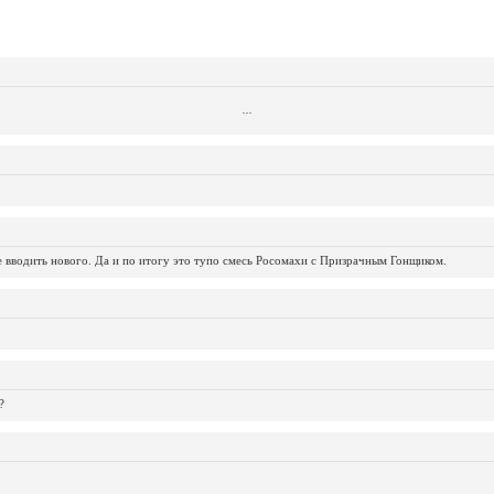
...
...
...
...
...
...
...
...
...
...
...
не вводить нового. Да и по итогу это тупо смесь Росомахи с Призрачным Гонщиком.
?