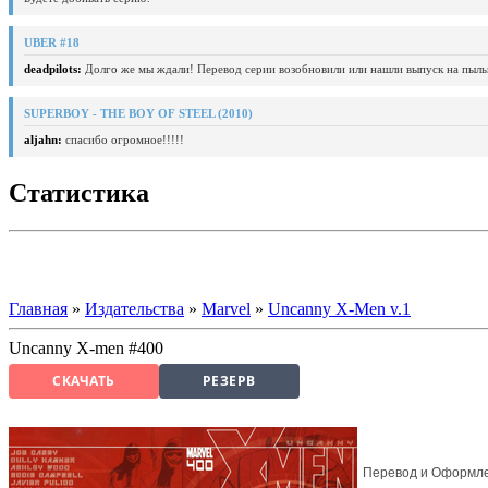
UBER #18
deadpilots:
Долго же мы ждали! Перевод серии возобновили или нашли выпуск на пыль
SUPERBOY - THE BOY OF STEEL (2010)
aljahn:
спасибо огромное!!!!!
Статистика
Главная
»
Издательства
»
Marvel
»
Uncanny X-Men v.1
Uncanny X-men #400
СКАЧАТЬ
РЕЗЕРВ
Перевод и Оформл