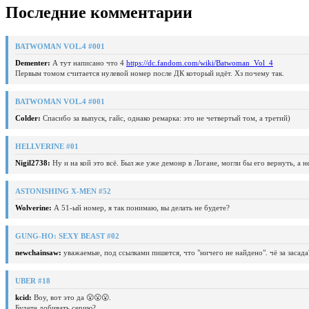
Последние комментарии
BATWOMAN VOL.4 #001
Dementer:
А тут написано что 4
https://dc.fandom.com/wiki/Batwoman_Vol_4
Первым томом считается нулевой номер после ДК который идёт. Хз почему так.
BATWOMAN VOL.4 #001
Colder:
Спасибо за выпуск, гайс, однако ремарка: это не четвертый том, а третий)
HELLVERINE #01
Nigil2738:
Ну и на кой это всё. Был же уже демонр в Логане, могли бы его вернуть, а 
ASTONISHING X-MEN #52
Wolverine:
А 51-ый номер, я так понимаю, вы делать не будете?
GUNG-HO: SEXY BEAST #02
newchainsaw:
уважаемые, под ссылками пишется, что "ничего не найдено". чё за засада
UBER #18
kcid:
Воу, вот это да 😮😮😮.
Будете добивать серию?