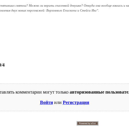
пятивших святош? Можно ли верить спасенной девушке? Откуда она вообще взялась и к
вления двух новых персонажей: Верховного Епископа и Стейси Икс".
0
/
4
тавлять комментарии могут только
авторизованные пользовате
Войти
или
Регистрация
© 2009-2026. Supercomics