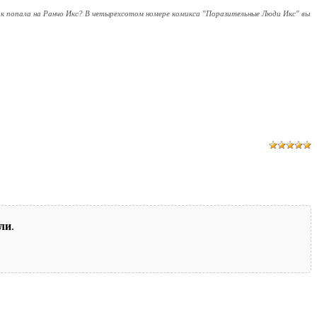
ак попала на Ранчо Икс? В четырехсотом номере комикса "Поразительные Люди Икс" вы
ли
.