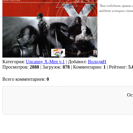
"Как победить армию с
найдете истории стано
Категория:
Uncanny X-Men v.1
| Добавил:
ВолодяН
Просмотров:
2888
| Загрузок:
878
| Комментарии:
1
| Рейтинг:
5.
Всего комментариев:
0
Ос