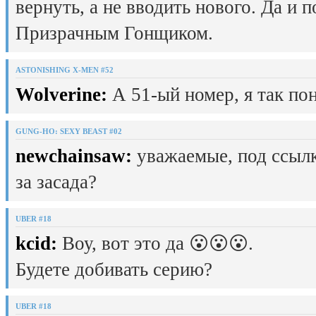
вернуть, а не вводить нового. Да и 
Призрачным Гонщиком.
ASTONISHING X-MEN #52
Wolverine:
А 51-ый номер, я так пон
GUNG-HO: SEXY BEAST #02
newchainsaw:
уважаемые, под ссылк
за засада?
UBER #18
kcid:
Воу, вот это да 😮😮😮.
Будете добивать серию?
UBER #18