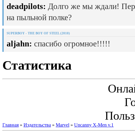
deadpilots:
Долго же мы ждали! Пер
на пыльной полке?
SUPERBOY - THE BOY OF STEEL (2010)
aljahn:
спасибо огромное!!!!!
Статистика
Онла
Г
Польз
Главная
»
Издательства
»
Marvel
»
Uncanny X-Men v.1