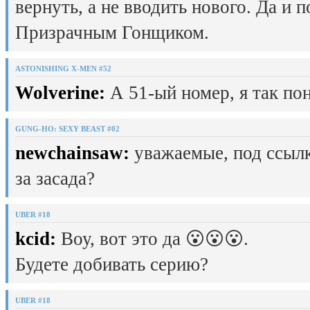
вернуть, а не вводить нового. Да и 
Призрачным Гонщиком.
ASTONISHING X-MEN #52
Wolverine:
А 51-ый номер, я так пон
GUNG-HO: SEXY BEAST #02
newchainsaw:
уважаемые, под ссылк
за засада?
UBER #18
kcid:
Воу, вот это да 😮😮😮.
Будете добивать серию?
UBER #18