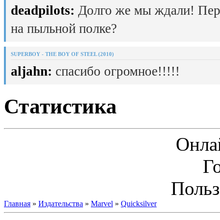
deadpilots:
Долго же мы ждали! Пер
на пыльной полке?
SUPERBOY - THE BOY OF STEEL (2010)
aljahn:
спасибо огромное!!!!!
Статистика
Онла
Г
Польз
Главная
»
Издательства
»
Marvel
»
Quicksilver