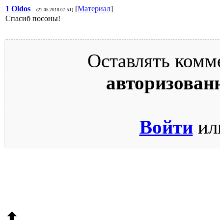
1
Oldos
[
Материал
]
(22.05.2018 07:51)
Спасиб посоны!
Оставлять комм
авторизован
Войти
ил
© 2009-2026.
Этот сайт защищен reCAPTCHA и Google.
Поли
⬆