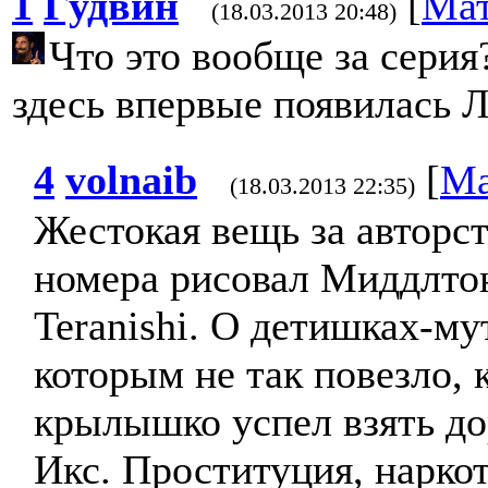
1
Гудвин
[
Мат
(18.03.2013 20:48)
Что это вообще за серия?
здесь впервые появилась 
4
volnaib
[
Ма
(18.03.2013 22:35)
Жестокая вещь за авторс
номера рисовал Миддлтон
Teranishi. О детишках-му
которым не так повезло, 
крылышко успел взять д
Икс. Проституция, нарко