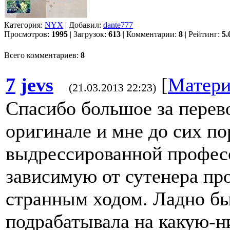
Категория:
NYX
| Добавил:
dante777
Просмотров:
1995
| Загрузок:
613
| Комментарии:
8
| Рейтинг:
5.
Всего комментариев:
8
7
jevs
[
Матери
(21.03.2013 22:23)
Спасибо большое за перев
оригинале и мне до сих по
выдрессированной профес
зависимую от сутенера про
странным ходом. Ладно б
подрабатывала на какую-н