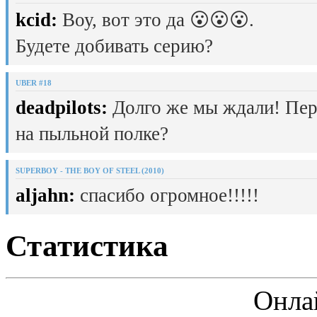
kcid:
Воу, вот это да 😮😮😮.
Будете добивать серию?
UBER #18
deadpilots:
Долго же мы ждали! Пер
на пыльной полке?
SUPERBOY - THE BOY OF STEEL (2010)
aljahn:
спасибо огромное!!!!!
Статистика
Онла