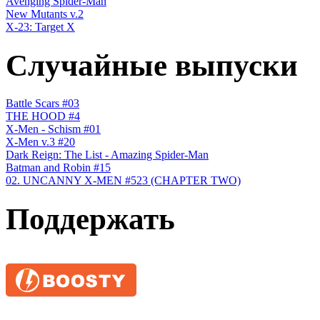
Avenging Spider-Man
New Mutants v.2
X-23: Target X
Случайные выпуски
Battle Scars #03
THE HOOD #4
X-Men - Schism #01
X-Men v.3 #20
Dark Reign: The List - Amazing Spider-Man
Batman and Robin #15
02. UNCANNY X-MEN #523 (CHAPTER TWO)
Поддержать