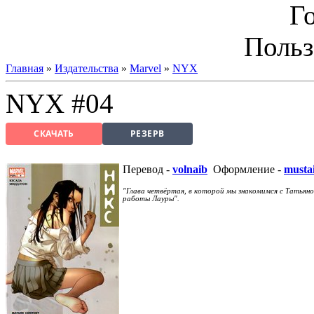
Г
Польз
Главная
»
Издательства
»
Marvel
»
NYX
NYX #04
СКАЧАТЬ
РЕЗЕРВ
Перевод -
volnaib
Оформление -
musta
"Глава четвёртая, в которой мы знакомимся с Татья
работы Лауры".