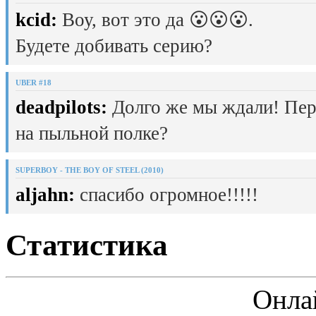
kcid:
Воу, вот это да 😮😮😮.
Будете добивать серию?
UBER #18
deadpilots:
Долго же мы ждали! Пер
на пыльной полке?
SUPERBOY - THE BOY OF STEEL (2010)
aljahn:
спасибо огромное!!!!!
Статистика
Онла