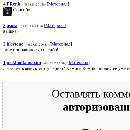
4
FRenk
[
Материал
]
(06.09.2012 01:59)
Спасибо.
3
asusa
[
Материал
]
(06.09.2012 00:53)
вышка
2
kleytone
[
Материал
]
(06.09.2012 00:31)
мне понравилось, спасибо!
1
prikhodkomaxim
[
Материал
]
(05.09.2012 23:07)
...а зачем взялись за эту серию? Кажись Комиксополис ее уже п
Оставлять комм
авторизован