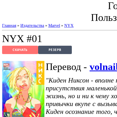
Г
Польз
Главная
»
Издательства
»
Marvel
»
NYX
NYX #01
СКАЧАТЬ
РЕЗЕРВ
Перевод -
volnai
"Киден Никсон - вполн
присутствия маленькой 
жизнь, но и ни к чему х
привычки вкупе с вызыв
Киден осознание того, 