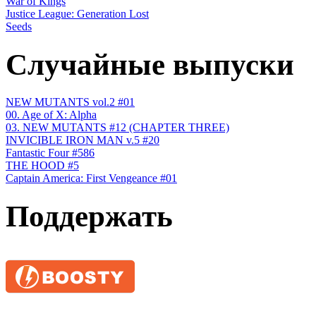
War of Kings
Justice League: Generation Lost
Seeds
Случайные выпуски
NEW MUTANTS vol.2 #01
00. Age of X: Alpha
03. NEW MUTANTS #12 (CHAPTER THREE)
INVICIBLE IRON MAN v.5 #20
Fantastic Four #586
THE HOOD #5
Сaptain America: First Vengeance #01
Поддержать