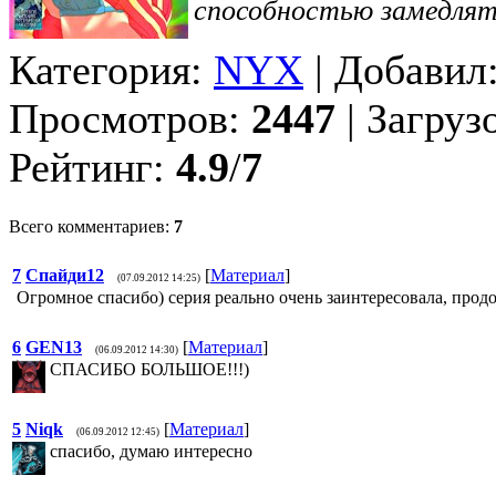
способностью замедлять
Категория:
NYX
| Добавил
Просмотров:
2447
| Загруз
Рейтинг:
4.9
/
7
Всего комментариев:
7
7
Спайди12
[
Материал
]
(07.09.2012 14:25)
Огромное спасибо) серия реально очень заинтересовала, прод
6
GEN13
[
Материал
]
(06.09.2012 14:30)
СПАСИБО БОЛЬШОЕ!!!)
5
Niqk
[
Материал
]
(06.09.2012 12:45)
спасибо, думаю интересно