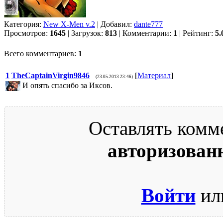
Категория:
New X-Men v.2
| Добавил:
dante777
Просмотров:
1645
| Загрузок:
813
| Комментарии:
1
| Рейтинг:
5.
Всего комментариев:
1
1
TheCaptainVirgin9846
[
Материал
]
(23.05.2013 23:46)
И опять спасибо за Иксов.
Оставлять комм
авторизован
Войти
ил