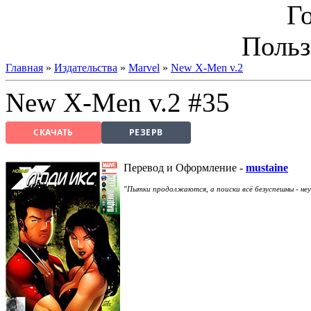
Г
Польз
Главная
»
Издательства
»
Marvel
»
New X-Men v.2
New X-Men v.2 #35
СКАЧАТЬ
РЕЗЕРВ
Перевод и Оформление -
mustaine
"Пытки продолжаются, а поиски всё безуспешны - не