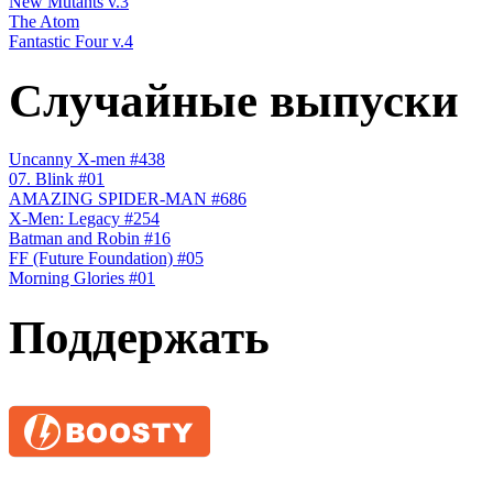
New Mutants v.3
The Atom
Fantastic Four v.4
Случайные выпуски
Uncanny X-men #438
07. Blink #01
AMAZING SPIDER-MAN #686
X-Men: Legacy #254
Batman and Robin #16
FF (Future Foundation) #05
Morning Glories #01
Поддержать