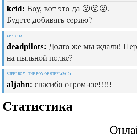
kcid:
Воу, вот это да 😮😮😮.
Будете добивать серию?
UBER #18
deadpilots:
Долго же мы ждали! Пер
на пыльной полке?
SUPERBOY - THE BOY OF STEEL (2010)
aljahn:
спасибо огромное!!!!!
Статистика
Онла