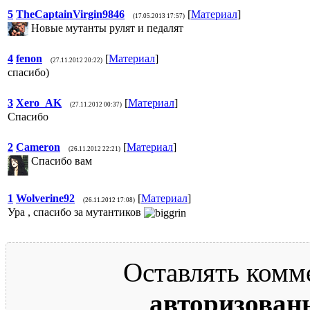
5
TheCaptainVirgin9846
[
Материал
]
(17.05.2013 17:57)
Новые мутанты рулят и педалят
4
fenon
[
Материал
]
(27.11.2012 20:22)
спасибо)
3
Xero_AK
[
Материал
]
(27.11.2012 00:37)
Спасибо
2
Cameron
[
Материал
]
(26.11.2012 22:21)
Спасибо вам
1
Wolverine92
[
Материал
]
(26.11.2012 17:08)
Ура , спасибо за мутантиков
Оставлять комм
авторизован