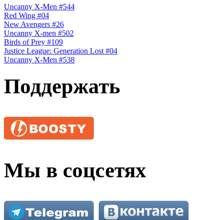
Uncanny X-Men #544
Red Wing #04
New Avengers #26
Uncanny X-men #502
Birds of Prey #109
Justice League: Generation Lost #04
Uncanny X-Men #538
Поддержать
Мы в соцсетях