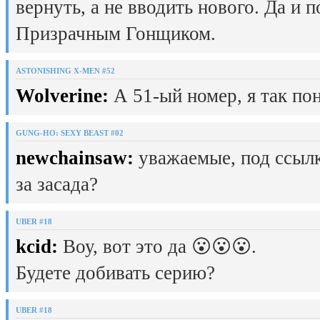
вернуть, а не вводить нового. Да и 
Призрачным Гонщиком.
ASTONISHING X-MEN #52
Wolverine:
А 51-ый номер, я так пон
GUNG-HO: SEXY BEAST #02
newchainsaw:
уважаемые, под ссылк
за засада?
UBER #18
kcid:
Воу, вот это да 😮😮😮.
Будете добивать серию?
UBER #18