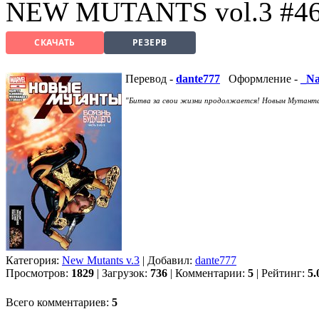
NEW MUTANTS vol.3 #4
СКАЧАТЬ
РЕЗЕРВ
Перевод -
dante777
Оформление -
_Na
"Битва за свои жизни продолжается! Новым Мутанта
Категория:
New Mutants v.3
| Добавил:
dante777
Просмотров:
1829
| Загрузок:
736
| Комментарии:
5
| Рейтинг:
5.
Всего комментариев:
5