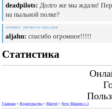
deadpilots:
Долго же мы ждали! Пер
на пыльной полке?
SUPERBOY - THE BOY OF STEEL (2010)
aljahn:
спасибо огромное!!!!!
Статистика
Онла
Г
Польз
Главная
»
Издательства
»
Marvel
»
New Mutants v.3