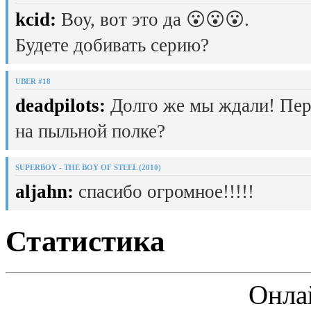
kcid:
Воу, вот это да 😮😮😮.
Будете добивать серию?
UBER #18
deadpilots:
Долго же мы ждали! Пер
на пыльной полке?
SUPERBOY - THE BOY OF STEEL (2010)
aljahn:
спасибо огромное!!!!!
Статистика
Онла