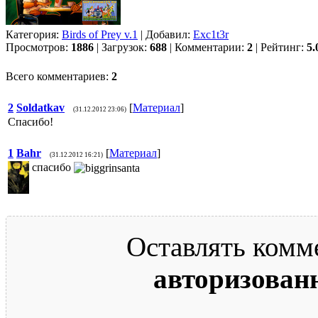
Категория:
Birds of Prey v.1
| Добавил:
Exc1t3r
Просмотров:
1886
| Загрузок:
688
| Комментарии:
2
| Рейтинг:
5.
Всего комментариев:
2
2
Soldatkav
[
Материал
]
(31.12.2012 23:06)
Спасибо!
1
Bahr
[
Материал
]
(31.12.2012 16:21)
спасибо
Оставлять комм
авторизован