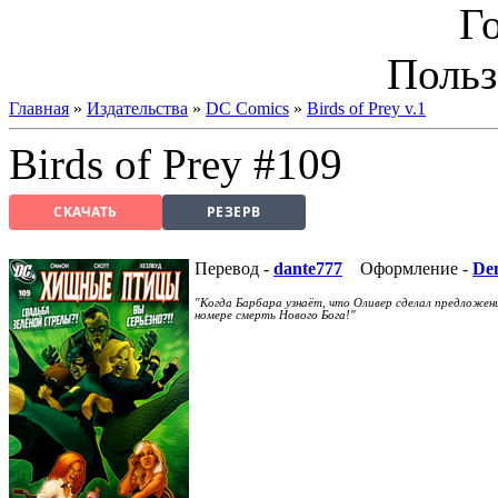
Г
Польз
Главная
»
Издательства
»
DC Comics
»
Birds of Prey v.1
Birds of Prey #109
СКАЧАТЬ
РЕЗЕРВ
Перевод -
dante777
Оформление -
De
"Когда Барбара узнаёт, что Оливер сделал предложен
номере смерть Нового Бога!"