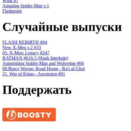
What If?
Amazing Spider-Man v.1
Flashpoint
Случайные выпуски
FLASH REBIRTH #04
New X-Men v.2 #33
05. X-Men: Legacy #247
BATMAN #616.5 (Hush Interlude)
Astonishing Spider-Man and Wolverine #06
08.Bruce Wayne: Road Home - Ra's al Ghul
21. War of Kings - Ascension #01
Поддержать