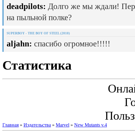
deadpilots:
Долго же мы ждали! Пер
на пыльной полке?
SUPERBOY - THE BOY OF STEEL (2010)
aljahn:
спасибо огромное!!!!!
Статистика
Онла
Г
Польз
Главная
»
Издательства
»
Marvel
»
New Mutants v.4