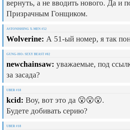
вернуть, а не вводить нового. Да и 
Призрачным Гонщиком.
ASTONISHING X-MEN #52
Wolverine:
А 51-ый номер, я так пон
GUNG-HO: SEXY BEAST #02
newchainsaw:
уважаемые, под ссылк
за засада?
UBER #18
kcid:
Воу, вот это да 😮😮😮.
Будете добивать серию?
UBER #18