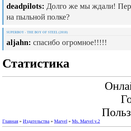
deadpilots:
Долго же мы ждали! Пер
на пыльной полке?
SUPERBOY - THE BOY OF STEEL (2010)
aljahn:
спасибо огромное!!!!!
Статистика
Онла
Г
Польз
Главная
»
Издательства
»
Marvel
»
Ms. Marvel v.2