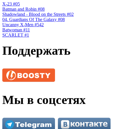
X-23 #05
Batman and Robin #08
Shadowland - Blood on the Streets #02
04. Guardians Of The Galaxy #08
Uncanny X-Men #542
Batwoman #11
SCARLET #1
Поддержать
Мы в соцсетях