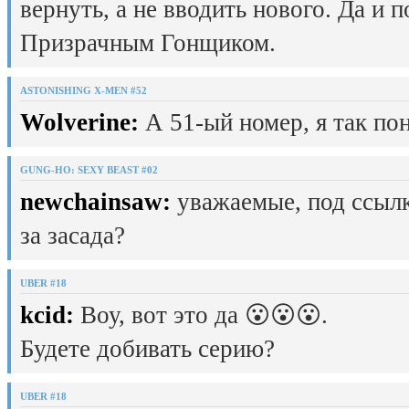
вернуть, а не вводить нового. Да и 
Призрачным Гонщиком.
ASTONISHING X-MEN #52
Wolverine:
А 51-ый номер, я так пон
GUNG-HO: SEXY BEAST #02
newchainsaw:
уважаемые, под ссылк
за засада?
UBER #18
kcid:
Воу, вот это да 😮😮😮.
Будете добивать серию?
UBER #18