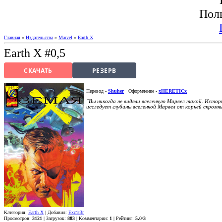
Пол
Главная
»
Издательства
»
Marvel
»
Earth X
Earth X #0,5
СКАЧАТЬ
РЕЗЕРВ
Перевод -
Shuher
Оформление -
xHERETICx
"Вы никогда не видели вселенную Марвел такой. Исто
исследует глубины вселенной Марвел от корней скромн
Категория:
Earth X
| Добавил:
Exc1t3r
Просмотров:
3121
| Загрузок:
883
| Комментарии:
1
| Рейтинг:
5.0
/
3