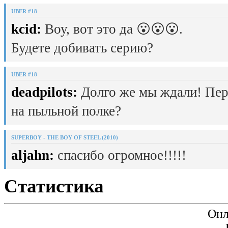
UBER #18
kcid:
Воу, вот это да 😮😮😮.
Будете добивать серию?
UBER #18
deadpilots:
Долго же мы ждали! Пер
на пыльной полке?
SUPERBOY - THE BOY OF STEEL (2010)
aljahn:
спасибо огромное!!!!!
Статистика
Онл