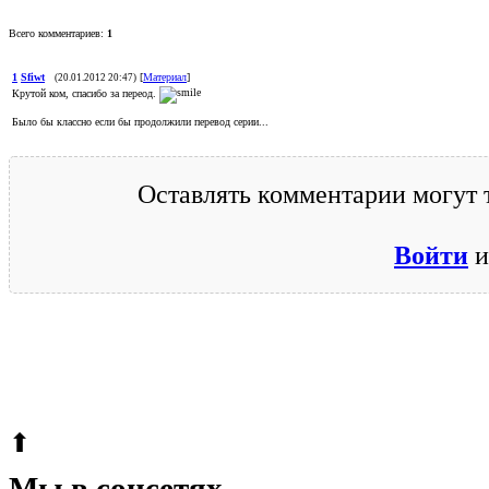
Всего комментариев:
1
1
Sfiwt
[
Материал
]
(20.01.2012 20:47)
Крутой ком, спасибо за переод.
Было бы классно если бы продолжили перевод серии...
Оставлять комментарии могут 
Войти
и
© 2009-2026.
Этот сайт защищен reCAPTCHA и Google.
Поли
⬆
Мы в соцсетях