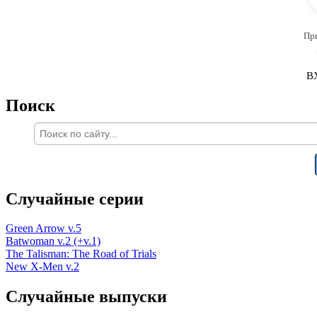
Пр
В
Поиск
Случайные серии
Green Arrow v.5
Batwoman v.2 (+v.1)
The Talisman: The Road of Trials
New X-Men v.2
Случайные выпуски