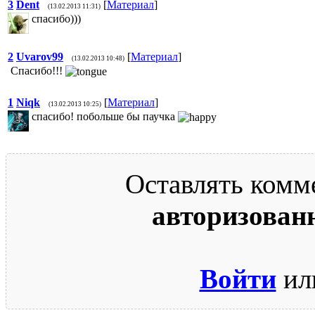
3
Dent
[
Материал
]
(13.02.2013 11:31)
спасибо)))
2
Uvarov99
[
Материал
]
(13.02.2013 10:48)
Спасибо!!!
1
Niqk
[
Материал
]
(13.02.2013 10:25)
спасибо! побольше бы паучка
Оставлять комм
авторизован
Войти
ил