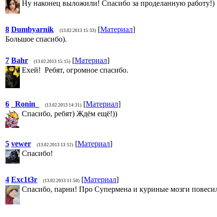
Ну наконец выложили! Спасибо за проделанную работу!)
8
Dumbyarnik
[
Материал
]
(13.02.2013 15:33)
Большое спасибо).
7
Bahr
[
Материал
]
(13.02.2013 15:15)
Ехей! Ребят, огромное спасибо.
6
_Ronin_
[
Материал
]
(13.02.2013 14:31)
Спасибо, ребят) Ждём ещё!))
5
vewer
[
Материал
]
(13.02.2013 13:12)
Спасибо!
4
Exc1t3r
[
Материал
]
(13.02.2013 11:50)
Cпасибо, парни! Про Супермена и куриные мозги повеси