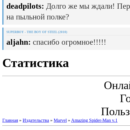
deadpilots:
Долго же мы ждали! Пер
на пыльной полке?
SUPERBOY - THE BOY OF STEEL (2010)
aljahn:
спасибо огромное!!!!!
Статистика
Онла
Г
Польз
Главная
»
Издательства
»
Marvel
»
Amazing Spider-Man v.1