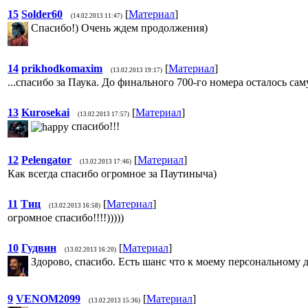
15
Solder60
[
Материал
]
(14.02.2013 11:47)
Спасибо!) Очень ждем продолжения)
14
prikhodkomaxim
[
Материал
]
(13.02.2013 19:17)
...спасибо за Паука. До финального 700-го номера осталось са
13
Kurosekai
[
Материал
]
(13.02.2013 17:57)
спасибо!!!
12
Pelengator
[
Материал
]
(13.02.2013 17:46)
Как всегда спасибо огромное за Паутиныча)
11
Тиц
[
Материал
]
(13.02.2013 16:58)
огромное спасибо!!!!)))))
10
Гудвин
[
Материал
]
(13.02.2013 16:20)
Здорово, спасибо. Есть шанс что к моему персональному 
9
VENOM2099
[
Материал
]
(13.02.2013 15:36)