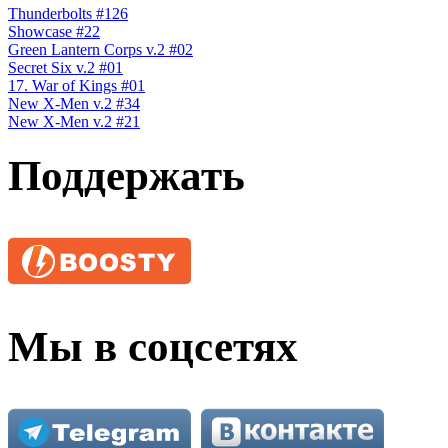
Thunderbolts #126
Showcase #22
Green Lantern Corps v.2 #02
Secret Six v.2 #01
17. War of Kings #01
New X-Men v.2 #34
New X-Men v.2 #21
Поддержать
Мы в соцсетях