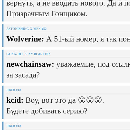
вернуть, а не вводить нового. Да и 
Призрачным Гонщиком.
ASTONISHING X-MEN #52
Wolverine:
А 51-ый номер, я так пон
GUNG-HO: SEXY BEAST #02
newchainsaw:
уважаемые, под ссылк
за засада?
UBER #18
kcid:
Воу, вот это да 😮😮😮.
Будете добивать серию?
UBER #18